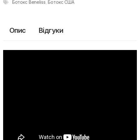
Ботокс Beneliss
,
Ботокс США
Опис
Відгуки