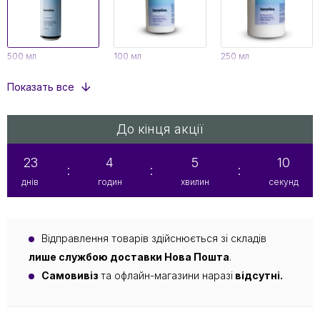
500 мл
100 мл
250 мл
Показать все
До кінця акції
23
4
5
10
:
:
:
днів
годин
хвилин
секунд
Відправлення товарів здійснюється зі складів
лише службою доставки Нова Пошта
.
Самовивіз
та офлайн-магазини наразі
відсутні.