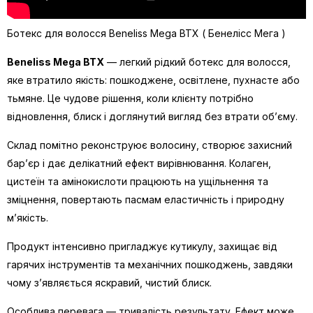
Ботекс для волосся Beneliss Mega BTX ( Бенелісс Мега )
Beneliss Mega BTX
— легкий рідкий ботекс для волосся,
яке втратило якість: пошкоджене, освітлене, пухнасте або
тьмяне. Це чудове рішення, коли клієнту потрібно
відновлення, блиск і доглянутий вигляд без втрати об’єму.
Склад помітно реконструює волосину, створює захисний
бар’єр і дає делікатний ефект вирівнювання. Колаген,
цистеїн та амінокислоти працюють на ущільнення та
зміцнення, повертають пасмам еластичність і природну
м’якість.
Продукт інтенсивно пригладжує кутикулу, захищає від
гарячих інструментів та механічних пошкоджень, завдяки
чому з’являється яскравий, чистий блиск.
Особлива перевага — тривалість результату. Ефект може