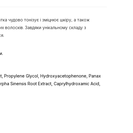
ка чудово тонізує і зміцнює шкіру, а також
х волосків. Завдяки унікальному складу з
я.
и.
tract, Propylene Glycol, Hydroxyacetophenone, Panax
pha Sinensis Root Extract, Caprylhydroxamic Acid,