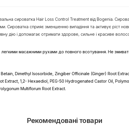
льна сироватка Hair Loss Control Treatment від Bogenia. Сироват
и. Сироватка сприяє зменшенню випадіння та активує ріст нови
вну дію і допомагає отримати здорове, сильне і красиве волосс
и легкими масажними рухами до повного всотування. Не змиват
, Betain, Dimethyl Isosorbide, Zingiber Officinale (Ginger) Root Ex
 Extract, 1,2- Hexaediol, PEG-50 Hydrogenated Castor Oil, Polymor
Polygonum Multiflorum Root Extract.
Рекомендовані товари