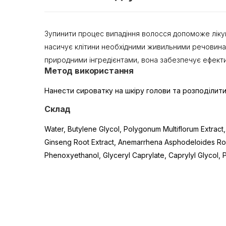
Зупинити процес випадіння волосся допоможе лікува
насичує клітини необхідними живильними речовинам
природними інгредієнтами, вона забезпечує ефекти
Метод використання
Нанести сироватку на шкіру голови та розподілит
Склад
Water, Butylene Glycol, Polygonum Multiflorum Extract
Ginseng Root Extract, Anemarrhena Asphodeloides Root
Phenoxyethanol, Glyceryl Caprylate, Caprylyl Glycol, 