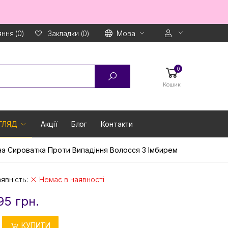
ння (0)
Мова
Закладки (0)
0
Кошик
ГЛЯД
Акції
Блог
Контакти
льна Сироватка Проти Випадіння Волосся З Імбирем
явність:
Немає в наявності
95 грн.
КУПИТИ