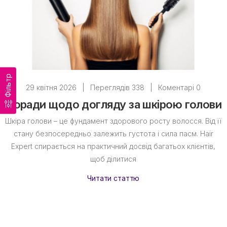
Ботокс Жирне
Ботокс Італія
Ботокс Іспанія
Ботокс Ізраїль
Ботокс Швейцарія
Ботокс Корея
Ботокс Бразилія
Ботокс Японія
Ботокс Україна
Фільтр
29 квітня 2026
|
Переглядів 338
|
Коментарі 0
Поради щодо догляду за шкірою голови
Шкіра голови – це фундамент здорового росту волосся. Від її
стану безпосередньо залежить густота і сила пасм. Hair
Expert спирається на практичний досвід багатьох клієнтів,
щоб ділитися
Читати статтю