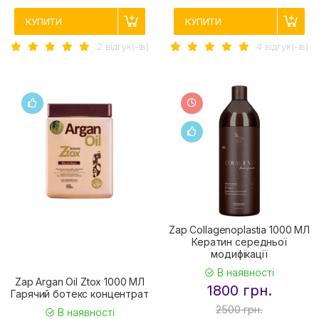
КУПИТИ
КУПИТИ
2 вiдгук(-iв)
4 вiдгук(-iв)
Zap Collagenoplastia 1000 МЛ
Кератин середньої
модифікації
В наявності
Zap Argan Oil Ztox 1000 МЛ
1800 грн.
Гарячий ботекс концентрат
2500 грн.
В наявності