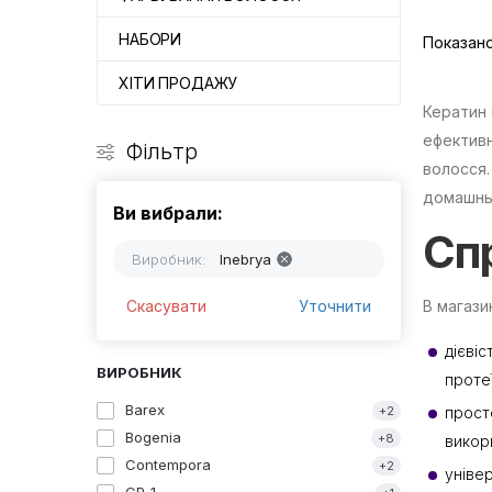
НАБОРИ
Показано 
ХІТИ ПРОДАЖУ
Кератин 
ефективн
Фільтр
волосся.
домашньо
Ви вибрали:
Спр
Виробник:
Inebrya
Скасувати
Уточнити
В магази
дієвіс
ВИРОБНИК
проте
Barex
+2
прост
Bogenia
+8
викор
Contempora
+2
уніве