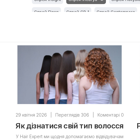
Спрей Elgon
Спрей CP-1
Спрей Contempora
29 квітня 2026
|
Переглядів 306
|
Коментарі 0
Як дізнатися свій тип волосся
У Hair Expert ми щодня допомагаємо відвідувачам