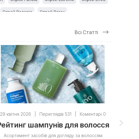
Спрей Bogenia
Спрей Barex
Всі Статті
29 квітня 2026
|
Переглядів 531
|
Коментарі 0
28 квіт
Рейтинг шампунів для волосся
ТОП з
с
Асортимент засобів для догляду за волоссям