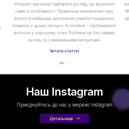
інтернет-магазину підбирати догляд, що враховує
ве
саме їх особливості. Правильне визначення типу
М
волосся найкраще допомагає уникати поширених
ці
помилок у цьому процесі. А головне – підтримувати
я
волосся у хорошому стані. Роблячи це без зайвих
зусиль та з мінімальними витратами.
Читати статтю
Наш Instagram
Приєднуйтесь до нас у мережі Instagram
Детальніше