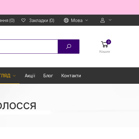
ння (0)
Мова
Закладки (0)
0
Кошик
ГЛЯД
Акції
Блог
Контакти
олосся