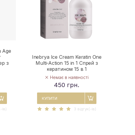
n Age
r
Inebrya Ice Cream Keratin One
ер з
Multi-Action 15 in 1 Спрей з
кератином 15 в 1
Немає в наявності
450 грн.
КУПИТИ
-iв)
3 вiдгук(-iв)