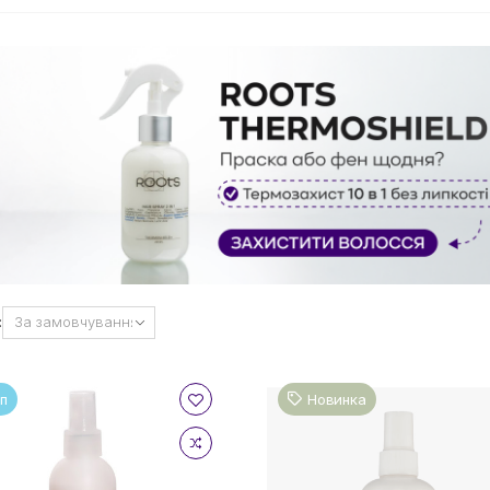
:
п
Новинка