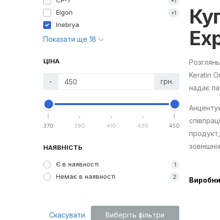
CP-1
+1
Ку
Elgon
+1
Inebrya
Exp
Показати ще 18
ЦІНА
Розглянь
Keratin O
-
грн.
надає па
Анцентує
співпрац
370
390
410
430
450
продукт,
зовнішніх
НАЯВНІСТЬ
Є в наявності
1
Немає в наявності
2
Виробни
Скасувати
Виберіть фільтри