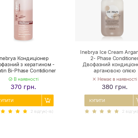
Inebrya Ice Cream Arga
Inebrya Кондиціонер
2- Phase Conditione
офазний з кератином -
Двофазний кондиціон
tin Bi-Phase Contidioner
аргановою олією
В наявності
Немає в наявності
370 грн.
380 грн.
КУПИТИ
КУПИТИ
2 вiдгук(-iв)
2 вiдгук(