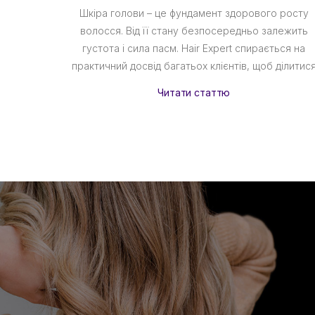
Шкіра голови – це фундамент здорового росту
волосся. Від її стану безпосередньо залежить
густота і сила пасм. Hair Expert спирається на
практичний досвід багатьох клієнтів, щоб ділитис
Читати статтю