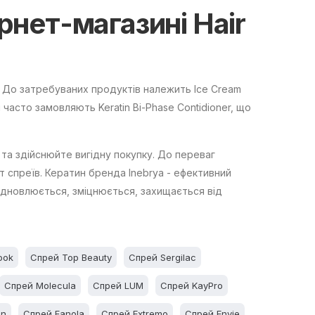
ернет-магазині Hair
. До затребуваних продуктів належить Ice Cream
і часто замовляють Keratin Bi-Phase Contidioner, що
 та здійснюйте вигідну покупку. До переваг
т спреїв. Кератин бренда Inebrya - ефективний
ідновлюється, зміцнюється, захищається від
ook
Спрей Top Beauty
Спрей Sergilac
Спрей Molecula
Спрей LUM
Спрей KayPro
in
Спрей Fanola
Спрей Extremo
Спрей Envie