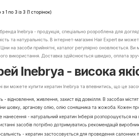
з 1 по 3 із 3 (1 сторінок)
бренда Inebrya - продукція, спеціально розроблена для догляд
ість та натуральність. В інтернет-магазині Hair Expert ви мож
 Ціни на засоби прийнятні, каталог регулярно оновлюється. Ви
го використання. Доставка здійснюється швидко, оплата зру
ей Inebrya
- висока які
ні ви можете купити кератин Inebrya та впевнитись, що це засо
ть - відновлення, живлення, захист від довкілля. В засобах міст
їни шовку, арганову олію, олію соняшника та жожоба. Кожен прод
е нанесення - натуральний кератин Інберія розпорошується на п
истанні засобів потрібно дотримуватись рекомендацій виробник
рсальність - кератин застосовується для проведення салонних 