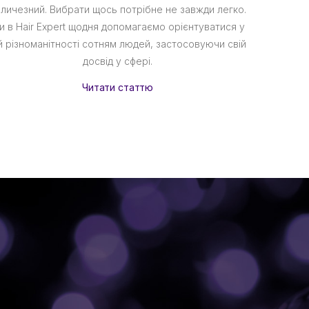
личезний. Вибрати щось потрібне не завжди легко.
Сухе во
и в Hair Expert щодня допомагаємо орієнтуватися у
вітру, со
й різноманітності сотням людей, застосовуючи свій
продук
досвід у сфері.
при
Читати статтю