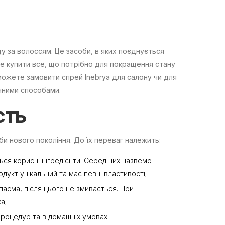
у за волоссям. Це засоби, в яких поєднується
ете купити все, що потрібно для покращення стану
 можете замовити спрей Inebrya для салону чи для
чними способами.
сть
би нового покоління. До їх переваг належить:
яться корисні інгредієнти. Серед них назвемо
укт унікальний та має певні властивості;
асма, після цього не змивається. При
а;
процедур та в домашніх умовах.