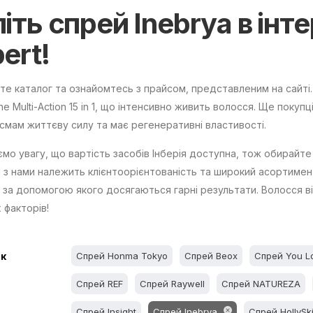
піть
спрей Inebrya
в інт
ert!
те каталог та ознайомтесь з прайсом, представленим на сайті
ne Multi-Action 15 in 1, що інтенсивно живить волосся. Ще покупц
смам життєву силу та має регенеративні властивості.
мо увагу, що вартість засобів Інберія доступна, тож обирайте
і з нами належить клієнтоорієнтованість та широкий асортимен
 за допомогою якого досягаються гарні результати. Волосся в
 факторів!
к
Спрей Honma Tokyo
Спрей Beox
Спрей You L
Спрей REF
Спрей Raywell
Спрей NATUREZA
Спрей Insight
Спрей Inebrya
Спрей HollySk