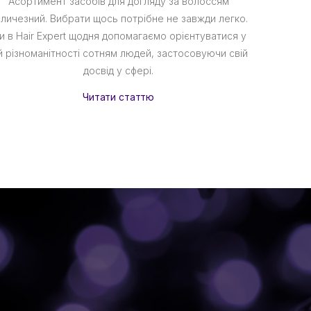
Асортимент засобів для догляду за волоссям
личезний. Вибрати щось потрібне не завжди легко.
Сухе во
и в Hair Expert щодня допомагаємо орієнтуватися у
вітру, со
й різноманітності сотням людей, застосовуючи свій
продук
досвід у сфері.
при
Читати статтю