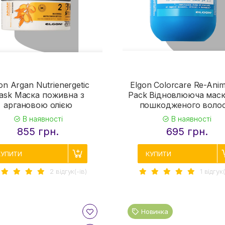
on Argan Nutrienergetic
Elgon Colorcare Re-Anim
ask Маска поживна з
Pack Відновлююча маск
аргановою олією
пошкодженого воло
В наявності
В наявності
855 грн.
695 грн.
КУПИТИ
КУПИТИ
2 вiдгук(-iв)
1 вiдгук(
Новинка