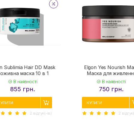
n Sublimia Hair DD Mask
Elgon Yes Nourish Ma
оживна маска 10 в 1
Маска для живленн
В наявності
В наявності
855 грн.
750 грн.
КУПИТИ
КУПИТИ
2 вiдгук(-iв)
2 вiдгук(