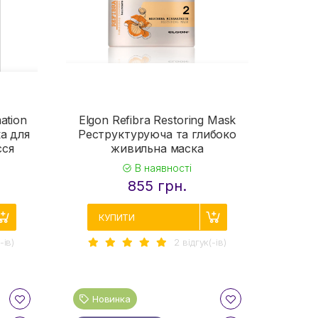
ation
Elgon Refibra Restoring Mask
а для
Реструктуруюча та глибоко
сся
живильна маска
В наявності
855 грн.
КУПИТИ
-iв)
2 вiдгук(-iв)
Новинка