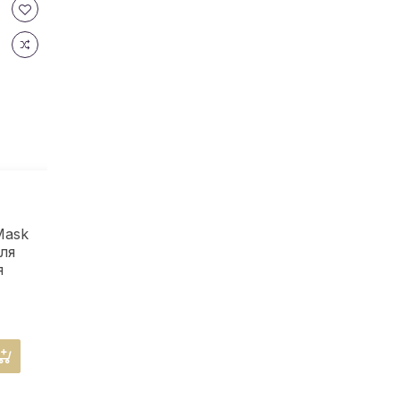
Mask
ля
я