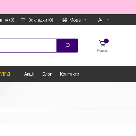
ння (0)
Мова
Закладки (0)
0
Кошик
ГЛЯД
Акції
Блог
Контакти