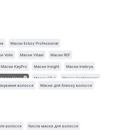
ee
Маски Eckoz Professional
и Vollo
Маски Vitael
Маски REF
Маски KayPro
Маски Insight
Маски Inebrya
Маски Elgon
Маски CP-1
Маски Contempora
інування волосся
Маски для блиску волосся
iss
Маски Barex
для волосся
Кисла маска для волосся