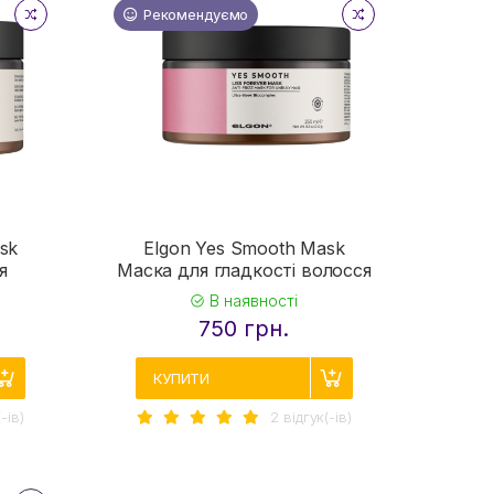
Рекомендуємо
sk
Elgon Yes Smooth Mask
я
Маска для гладкості волосся
В наявності
750 грн.
КУПИТИ
-iв)
2 вiдгук(-iв)