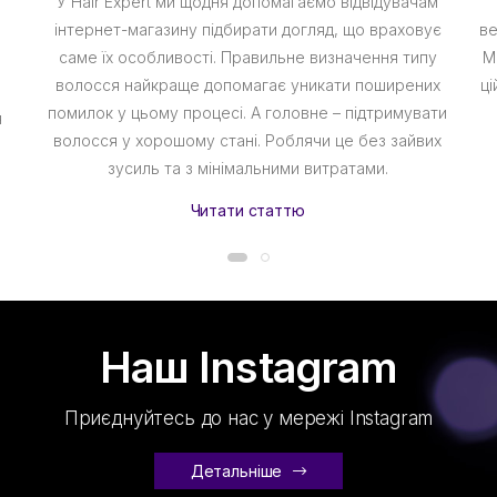
У Hair Expert ми щодня допомагаємо відвідувачам
інтернет-магазину підбирати догляд, що враховує
ве
саме їх особливості. Правильне визначення типу
М
волосся найкраще допомагає уникати поширених
ці
помилок у цьому процесі. А головне – підтримувати
я
волосся у хорошому стані. Роблячи це без зайвих
зусиль та з мінімальними витратами.
Читати статтю
Наш Instagram
Приєднуйтесь до нас у мережі Instagram
Детальніше