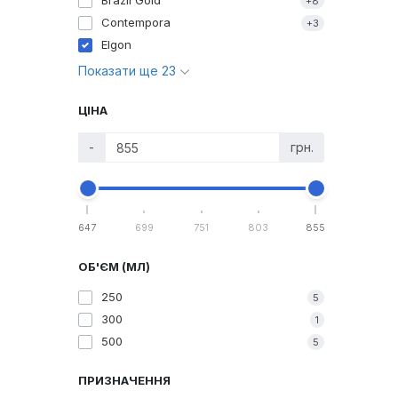
Brazil Gold
+8
Contempora
+3
Elgon
Показати ще 23
ЦІНА
-
грн.
647
699
751
803
855
ОБ'ЄМ (МЛ)
250
5
300
1
500
5
ПРИЗНАЧЕННЯ