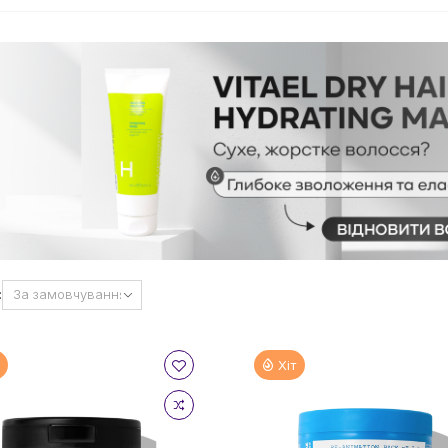
:
Хіт