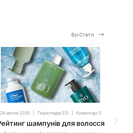
Всі Статті
29 квітня 2026
|
Переглядів 531
|
Коментарі 0
28 квіт
Рейтинг шампунів для волосся
ТОП з
с