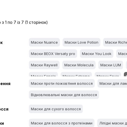
з 1 по 7 із 7 (1 сторінок)
к
Маски Nuance
Маски Love Potion
Маски Rich
Маски BEOX Versaty pro
Маски You Look
Маск
Маски Raywell
Маски Molecula
Маски LUM
Маски Fanola
Маски Extremo
Маски Envie
чення
Маски проти пожовтіння волосся
Маски для лам
Маски Brazil Gold
Маски Bogenia
Маски Benel
Відновлювальні маски для волосся
осся
Маски для сухого волосся
ки
Маски для волосся з протеїнами
Ліпідні маски 