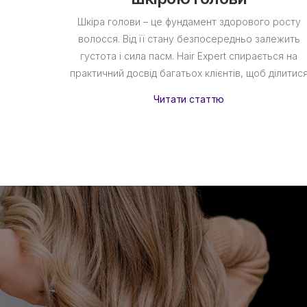
Шкіра голови – це фундамент здорового росту
волосся. Від її стану безпосередньо залежить
густота і сила пасм. Hair Expert спирається на
практичний досвід багатьох клієнтів, щоб ділитис
Читати статтю