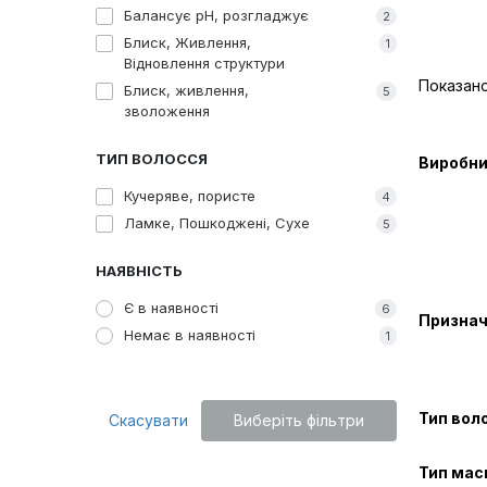
Балансує рН, розгладжує
2
Блиск, Живлення,
1
Відновлення структури
Показано 
Блиск, живлення,
5
зволоження
ТИП ВОЛОССЯ
Виробни
Кучеряве, пористе
4
Ламке, Пошкоджені, Сухе
5
НАЯВНІСТЬ
Є в наявності
6
Призна
Немає в наявності
1
Тип вол
Скасувати
Виберіть фільтри
Тип мас