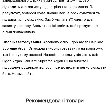
завершального штриха у зачісці. Він також чудово
підходить для захисту від нагрівання випрямляча. Як
результат, волосся буде значно легше розчісуватися та
піддаватися укладанню. Засіб містить УФ-фільтр для
захисту кольору. Аромат ванілі робить цей продукт ще
більш привабливим.
Спосіб застосування:
Арганову олію Elgon Argán HairCare
Supreme Argan Oil можна використовувати як на вологому,
так і на сухому волоссі. Нанесіть невелику кількість олії
Elgon Argán HairCare Supreme Argan Oil на вимите і
підсушене рушником волосся, це дозволить легко укладати
його. Не змивайте.
Рекомендовані товари