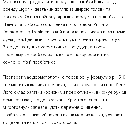
Ми раді вам представити продукцію з лінійки Primaria від
бренду Elgon - ідеальний догляд за шкірою голови та
волоссям. Один з найпопулярніших продуктів цієї лінійки - це
Пілінг для глибокого очищення шкіри голови Primaria
Dermopeeling Treatment, який володіє декількома важливими
функціями. Цей пілінг якісно очищує шкірний покрив, готує
його до наступних косметичних процедур, а також
нормалізує мікробіом завдяки комплексу рослинних
компонентів й пребіотиків.
Препарат має дерматологічно перевірену формулу з рН 5-6
і не містить шкідливих речовин, таких як сульфати і парабени.
Його склад багатий корисними пребіотиками, виконує функції
ремінералізації та детоксикації. Крім того, спеціальні
мікрогранули забезпечують бережне очищення,
позбавляють шкірний покрив від відмерлих клітин, усувають
лущення та надлишок шкірного сала.