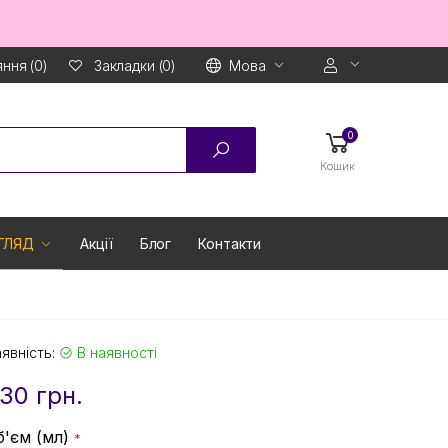
ння (0)
Мова
Закладки (0)
0
Кошик
ГЛЯД
Акції
Блог
Контакти
явність:
В наявності
30 грн.
б'єм (мл)