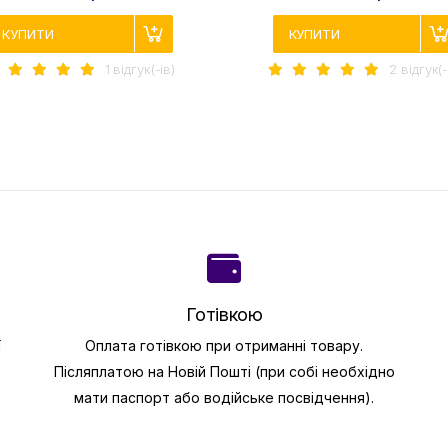
КУПИТИ
КУПИТИ
1 вiдгук(-iв)
2 вiдгук(-
Готівкою
ї
Оплата готівкою при отриманні товару.
Післяплатою на Новій Пошті (при собі необхідно
мати паспорт або водійське посвідчення).