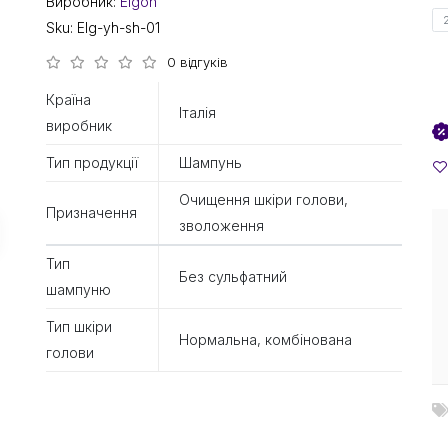
Виробник:
Elgon
Sku:
Elg-yh-sh-01
0 відгуків
Країна
Італія
виробник
Тип продукції
Шампунь
Очищення шкіри голови,
Призначення
зволоження
Тип
Без сульфатний
шампуню
Тип шкіри
Нормальна, комбінована
голови