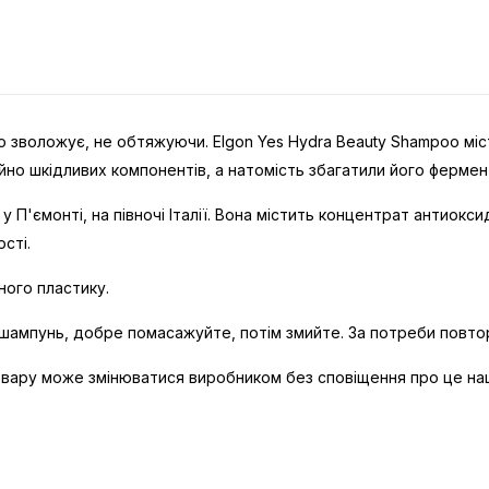
 зволожує, не обтяжуючи. Elgon Yes Hydra Beauty Shampoo місти
ійно шкідливих компонентів, а натомість збагатили його фер
П'ємонті, на півночі Італії. Вона містить концентрат антиоксид
сті.
ого пластику.
 шампунь, добре помасажуйте, потім змийте. За потреби повтор
овару може змінюватися виробником без сповіщення про це на