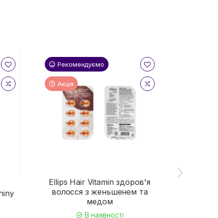
Рекомендуємо
Реком
Акція
Ellips Hair Vitamin здоров'я
волосся з женьшенем та
hiny
Ellips
медом
сяйво з 
В наявності