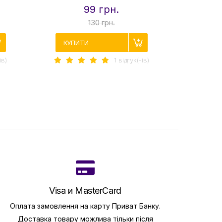
99 грн.
130 грн.
КУПИТИ
КУП
iв)
1 вiдгук(-iв)
Visa и MasterCard
Оплата замовлення на карту Приват Банку.
Доставка товару можлива тільки після