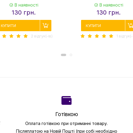
В наявності
В наявності
130 грн.
130 грн.
КУПИТИ
КУПИТИ
2 вiдгук(-iв)
1 вiдгук(-
Готівкою
ї
Оплата готівкою при отриманні товару.
Післяплатою на Новій Пошті (при собі необхідно