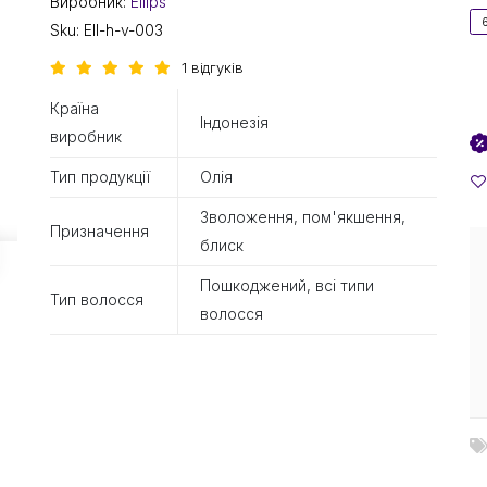
Виробник:
Ellips
Sku:
Ell-h-v-003
1 відгуків
Країна
Індонезія
виробник
Тип продукції
Олія
Зволоження, пом'якшення,
Призначення
блиск
Пошкоджений, всі типи
Тип волосся
волосся