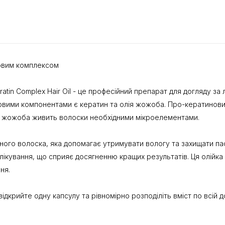
иновим комплексом
Keratin Complex Hair Oil - це професійний препарат для догляду 
овими компонентами є кератин та олія жожоба. Про-кератинови
ія жожоба живить волоски необхідними мікроелементами.
ого волоска, яка допомагає утримувати вологу та захищати пасм
кування, що сприяє досягненню кращих результатів. Ця олійка ві
ня.
ідкрийте одну капсулу та рівномірно розподіліть вміст по всій д