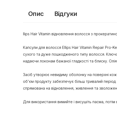
Опис
Відгуки
llips Hair Vitamin відновлення волосся з прокерат
Капсули для волосся Ellips Hair Vitamin Repair Pro-
сухого та дуже пошкодженого типу волосся. Ключ
надаючи локонам бажаної гладкості та блиску. Ол
Засіб утворює невидиму оболонку на поверхні кожн
об'єм продукту забезпечує більш тривалий період лі
спрямована на відновлення, живлення та зволожен
Для використання вимийте і висушіть пасма, потім в