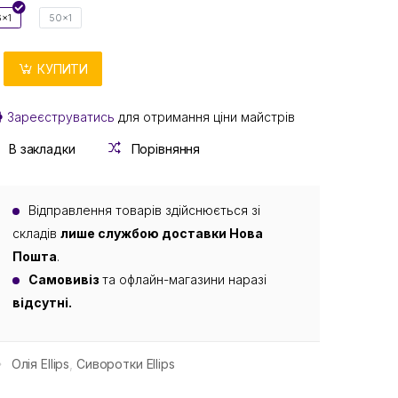
6x1
50x1
КУПИТИ
Зареєструватись
для отримання ціни майстрів
В закладки
Порівняння
Відправлення товарів здійснюється зі
складів
лише службою доставки Нова
Пошта
.
Самовивіз
та офлайн-магазини наразі
відсутні.
Олія Ellips
,
Сиворотки Ellips