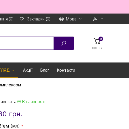
ння (0)
Мова
Закладки (0)
0
Кошик
ГЛЯД
Акції
Блог
Контакти
Комплексом
явність:
В наявності
30 грн.
б'єм (мл)