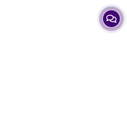
нформація
Особистий Кабінет
тання-відповіді
Аккаунт
о нас
Закладки
мін та повернення
Порівняти товари
Кошик