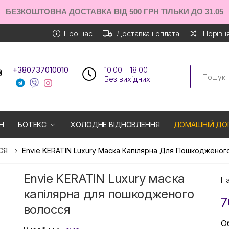
БЕЗКОШТОВНА ДОСТАВКА ВІД 500 ГРН ТІЛЬКИ ДО 31.05
Про нас
Доставка і оплата
Порівня
Search
+380737010010
10:00 - 18:00
Без вихiдних
Н
БОТЕКС
ХОЛОДНЕ ВІДНОВЛЕННЯ
ДОМАШНІЙ ДО
СЯ
Envie KERATIN Luxury Маска Капілярна Для Пошкодженог
Envie KERATIN Luxury маска
На
капілярна для пошкодженого
7
волосся
О