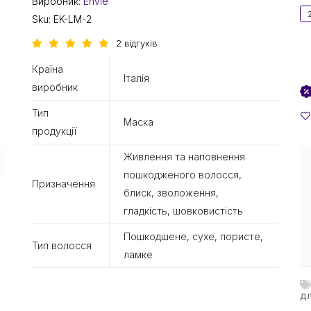
Виробник:
Envie
Sku:
EK-LM-2
2 відгуків
Країна
Італія
виробник
Тип
Маска
продукції
Живлення та наповнення
пошкодженого волосся,
Призначення
блиск, зволоження,
гладкість, шовковистість
Пошкодшене, сухе, пористе,
Тип волосся
ламке
дл