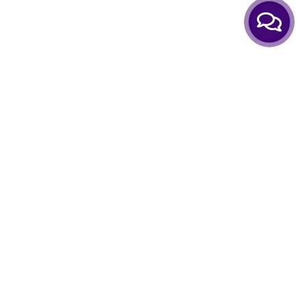
нформація
Особистий Кабінет
тання-відповіді
Аккаунт
о нас
Закладки
мін та повернення
Порівняти товари
Кошик