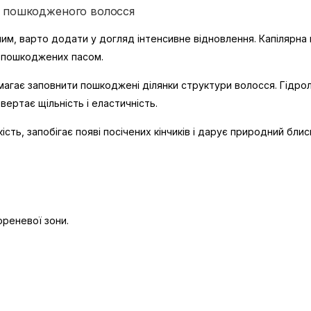
ля пошкодженого волосся
ним, варто додати у догляд інтенсивне відновлення. Капілярна
о пошкоджених пасом.
омагає заповнити пошкоджені ділянки структури волосся. Гідр
ертає щільність і еластичність.
сть, запобігає появі посічених кінчиків і дарує природний блис
ореневої зони.