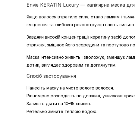
Envie KERATIN Luxury — капілярна маска д
Якщо волосся втратило силу, стало ламким і тьмя
зміцнення та глибокої реконструкції навіть сильн
Завдяки високій концентрації кератину засіб доп
стрижня, зміцнює його зсередини та поступово пов
Маска інтенсивно живить і зволожує, зменшує ламкі
дотик, виглядає здоровим та доглянутим.
Спосіб застосування
Нанесіть маску на чисте вологе волосся.
Рівномірно розподіліть по довжині, уникаючи прик
Залиште діяти на 10–15 хвилин.
Ретельно змийте теплою водою.