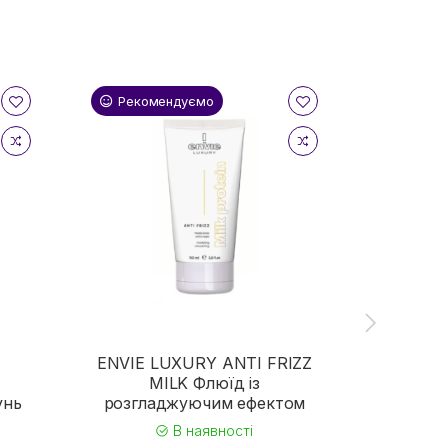
Рекомендуємо
Реком
ENVIE LUXURY ANTI FRIZZ
MILK Флюїд із
Крем д
унь
розгладжуючим ефектом
From
В наявності
DISCI