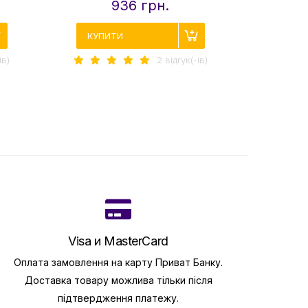
936 грн.
КУПИТИ
КУПИ
iв)
2 вiдгук(-iв)
Visa и MasterCard
Оплата замовлення на карту Приват Банку.
Доставка товару можлива тільки після
підтвердження платежу.