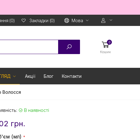
ння (0)
Мова
Закладки (0)
0
Кошик
ГЛЯД
Акції
Блог
Контакти
о Волосся
явність:
В наявності
02 грн.
б'єм (мл)