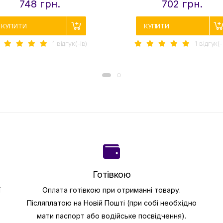
748 грн.
702 грн.
КУПИТИ
КУПИТИ
1 вiдгук(-iв)
1 вiдгук(-
Готівкою
ї
Оплата готівкою при отриманні товару.
Післяплатою на Новій Пошті (при собі необхідно
мати паспорт або водійське посвідчення).