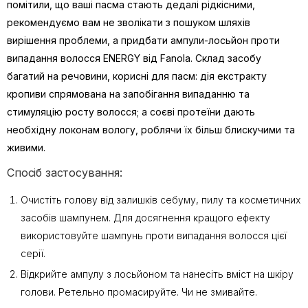
помітили, що ваші пасма стають дедалі рідкісними,
рекомендуємо вам не зволікати з пошуком шляхів
вирішення проблеми, а придбати ампули-лосьйон проти
випадання волосся ENERGY від Fanola. Склад засобу
багатий на речовини, корисні для пасм: дія екстракту
кропиви спрямована на запобігання випаданню та
стимуляцію росту волосся; а соєві протеїни дають
необхідну локонам вологу, роблячи їх більш блискучими та
живими.
Спосіб застосування:
Очистіть голову від залишків себуму, пилу та косметичних
засобів шампунем. Для досягнення кращого ефекту
використовуйте шампунь проти випадання волосся цієї
серії.
Відкрийте ампулу з лосьйоном та нанесіть вміст на шкіру
голови. Ретельно промасируйте. Чи не змивайте.