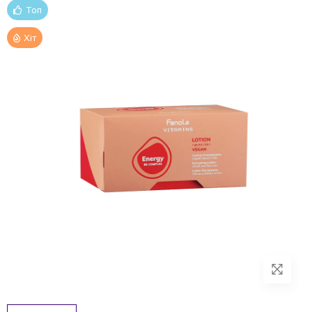
Топ
Хіт