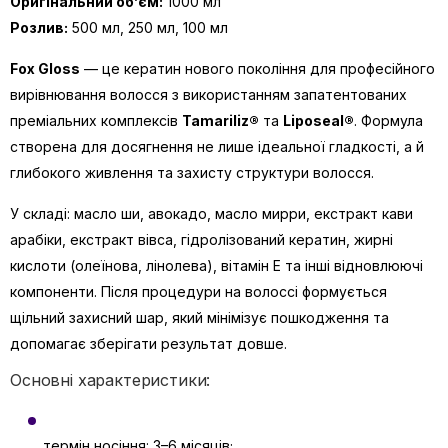
Оригінальний об’єм:
1000 мл
Розлив:
500 мл, 250 мл, 100 мл
Fox Gloss
— це кератин нового покоління для професійного
вирівнювання волосся з використанням запатентованих
преміальних комплексів
Tamariliz®
та
Liposeal®
. Формула
створена для досягнення не лише ідеальної гладкості, а й
глибокого живлення та захисту структури волосся.
У складі: масло ши, авокадо, масло мирри, екстракт кави
арабіки, екстракт вівса, гідролізований кератин, жирні
кислоти (олеїнова, лінолева), вітамін Е та інші відновлюючі
компоненти. Після процедури на волоссі формується
щільний захисний шар, який мінімізує пошкодження та
допомагає зберігати результат довше.
Основні характеристики:
термін носіння: 3–6 місяців;