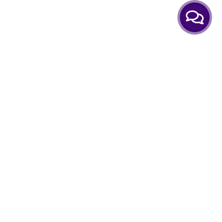
Інтернет-магазин Hair Expert Приходьте! Ми Вам завжди
раді!
Залишилися питання? Телефонуйте нам!