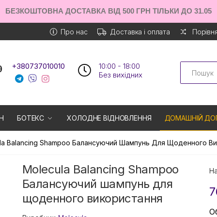
БЕЗКОШТОВНА ДОСТАВКА ВІД 500 ГРН ТІЛЬКИ ДО 31.05
Про нас
Доставка і оплата
Порівня
Search
+380737010010
10:00 - 18:00
Без вихiдних
Н
БОТЕКС
ХОЛОДНЕ ВІДНОВЛЕННЯ
ДОМАШНІЙ ДО
la Balancing Shampoo Балансуючий Шампунь Для Щоденного В
Molecula Balancing Shampoo
На
Балансуючий шампунь для
7
щоденного використання
О