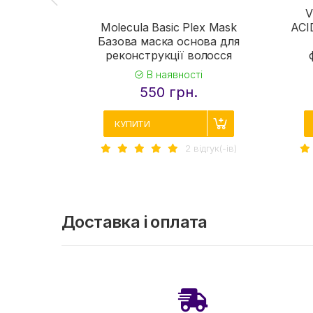
V
Molecula Basic Plex Mask
ACI
Базова маска основа для
реконструкції волосся
В наявності
550 грн.
КУПИТИ
2 вiдгук(-iв)
Доставка і оплата