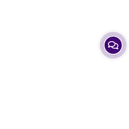
нформація
Особистий Кабінет
тання-відповіді
Аккаунт