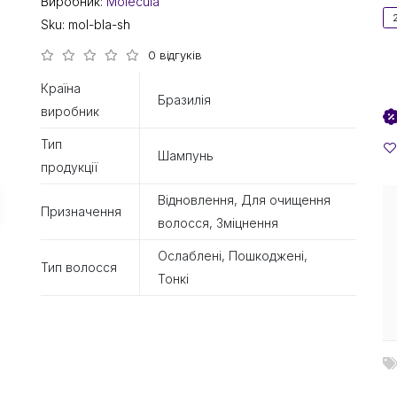
Виробник:
Molecula
Sku:
mol-bla-sh
0 відгуків
Країна
Бразилія
виробник
Тип
Шампунь
продукції
Відновлення, Для очищення
Призначення
волосся, Зміцнення
Ослаблені, Пошкоджені,
Тип волосся
Тонкі