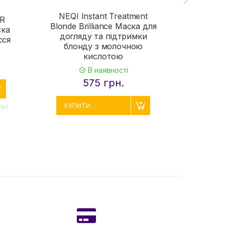
NEQI Instant Treatment
IR
Blonde Brilliance Маска для
ска
догляду та підтримки
Q+A C
сся
блонду з молочною
Шампунь
кислотою
оч
В наявності
575 грн.
КУПИТИ
КУП
iв)