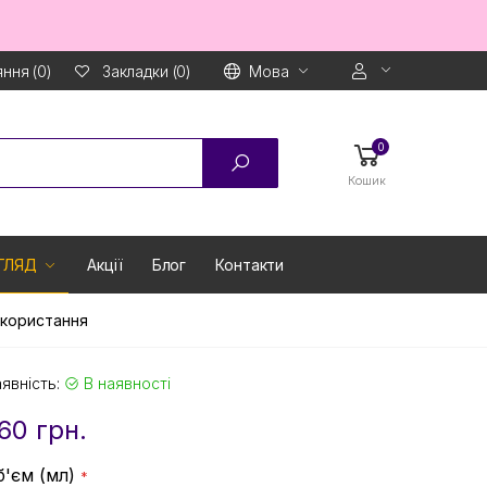
ння (0)
Мова
Закладки (0)
0
Кошик
ГЛЯД
Акції
Блог
Контакти
икористання
явність:
В наявності
60 грн.
б'єм (мл)