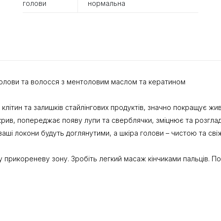
голови
нормальна
и голови та волосся з ментоловим маслом та кератином
 клітин та залишків стайлінгових продуктів, значно покращує ж
крив, попереджає появу лупи та сверблячки, зміцнює та розгла
ваші локони будуть доглянутими, а шкіра голови – чистою та сві
у прикореневу зону. Зробіть легкий масаж кінчиками пальців. По