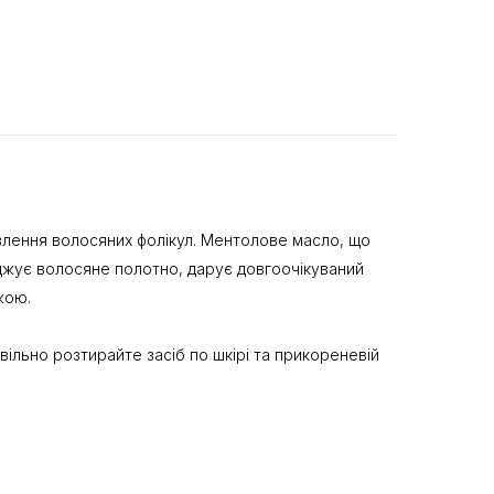
ивлення волосяних фолікул. Ментолове масло, що
джує волосяне полотно, дарує довгоочікуваний
жою.
вільно розтирайте засіб по шкірі та прикореневій