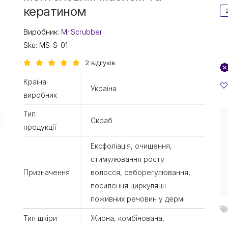
кератином
Виробник:
Mr.Scrubber
Sku:
MS-S-01
2 відгуків
Країна
Україна
виробник
Тип
Скраб
продукції
Ексфоліація, очищення,
стимулювання росту
Призначення
волосся, себорегулювання,
посилення циркуляції
поживних речовин у дермі
Тип шкіри
Жирна, комбінована,