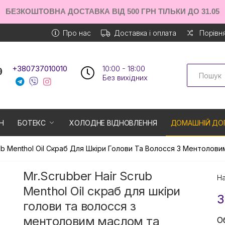
БЕЗКОШТОВНА ДОСТАВКА ВІД 500 ГРН ТІЛЬКИ ДО 31.05
Про нас
Доставка і оплата
Порівня
Search
+380737010010
10:00 - 18:00
Без вихiдних
Н
БОТЕКС
ХОЛОДНЕ ВІДНОВЛЕННЯ
ДОМАШНІЙ ДО
rub Menthol Oil Скраб Для Шкіри Голови Та Волосся З Ментоло
Mr.Scrubber Hair Scrub
На
Menthol Oil скраб для шкіри
3
голови та волосся з
ментоловим маслом та
О