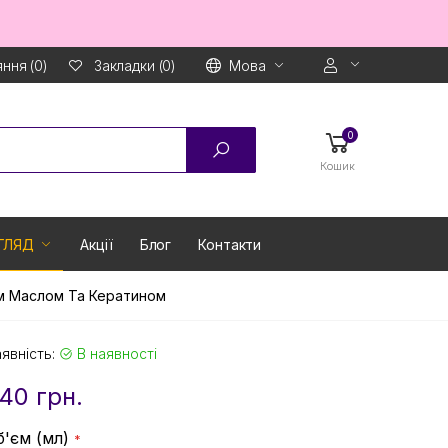
ння (0)
Мова
Закладки (0)
0
Кошик
ГЛЯД
Акції
Блог
Контакти
вим Маслом Та Кератином
явність:
В наявності
40 грн.
б'єм (мл)