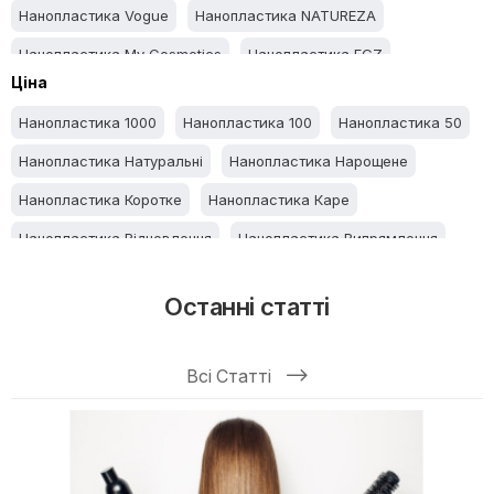
Нанопластика Vogue
Нанопластика NATUREZA
Нанопластика My Cosmetics
Нанопластика FGZ
Ціна
Нанопластика 1000
Нанопластика 100
Нанопластика 50
Нанопластика Натуральні
Нанопластика Нарощене
Нанопластика Коротке
Нанопластика Каре
Нанопластика Відновлення
Нанопластика Випрямлення
Нанопластика Італія
Нанопластика Бразилія
Останні статті
Нанопластика Пошкоджені
Нанопластика Пористе
Нанопластика Пористе
Нанопластика Чорного
Всі Статті
Нанопластика Світлого
Нанопластика Фарбування
Нанопластика Знебарвлення
Нанопластика Освітленого
Нанопластика Блондинкам