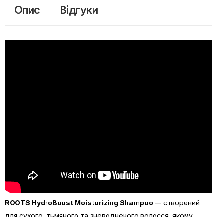
Опис
Відгуки
ROOTS HydroBoost Moisturizing Shampoo
— створений
для сухого, тьмяного та зневодненого волосся, якому