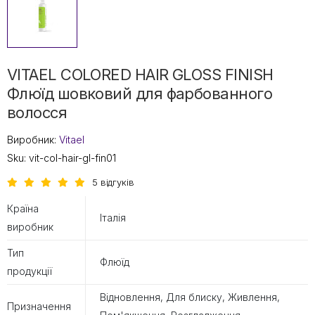
VITAEL COLORED HAIR GLOSS FINISH
Флюїд шовковий для фарбованного
волосся
Виробник:
Vitael
Sku:
vit-col-hair-gl-fin01
5 відгуків
Країна
Італія
виробник
Тип
Флюїд
продукції
Відновлення, Для блиску, Живлення,
Призначення