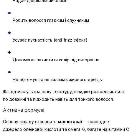
Надає дзеркальний блиск
Робить волосся гладким і слухняним
Усуває пухнастість (anti-frizz ефект)
Допомагає захистити колір від вигорання
Не обтяжує та не залишає жирного ефекту
Флюїд має ультралегку текстуру, швидко розподіляється
по довжині та підходить навіть для тонкого волосся.
Активна формула
Основу складу становить
масло асаї
— природне
джерело олеїнової кислоти та омега-6, багате на вітаміни С