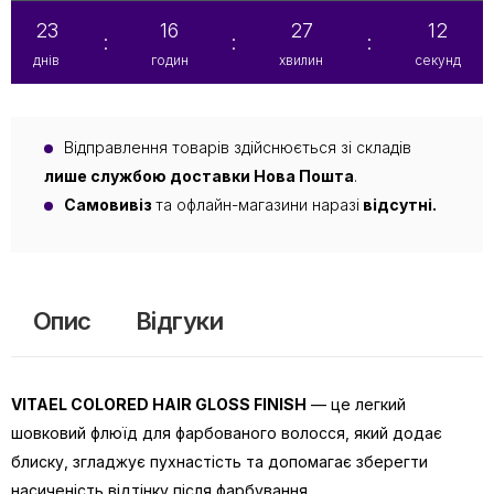
23
16
27
12
:
:
:
днів
годин
хвилин
секунд
Відправлення товарів здійснюється зі складів
лише службою доставки Нова Пошта
.
Самовивіз
та офлайн-магазини наразі
відсутні.
Опис
Відгуки
VITAEL COLORED HAIR GLOSS FINISH
— це легкий
шовковий флюїд для фарбованого волосся, який додає
блиску, згладжує пухнастість та допомагає зберегти
насиченість відтінку після фарбування.