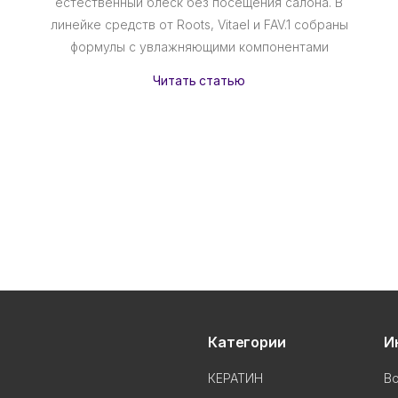
естественный блеск без посещения салона. В
линейке средств от Roots, Vitael и FAV.1 собраны
формулы с увлажняющими компонентами
Читать статью
Категории
И
КЕРАТИН
В