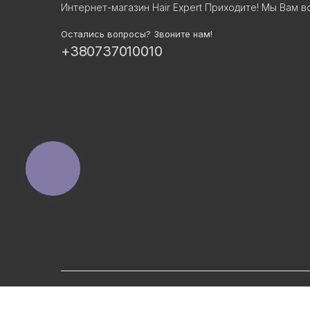
Интернет-магазин Hair Expert Приходите! Мы Вам в
Остались вопросы? Звоните нам!
+380737010010
КНОПКА
ЗВ'ЯЗКУ
©
hair-expert.com.ua
2026 - Все права защищены