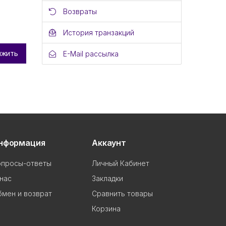
Возвраты
История транзакций
лжить
E-Mail рассылка
нформация
Аккаунт
опросы-ответы
Личный Кабинет
нас
Закладки
мен и возврат
Сравнить товары
Корзина