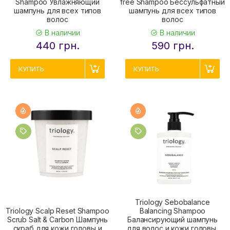
Shampoo Увлажняющий
free Shampoo Бессульфатный
шампунь для всех типов
шампунь для всех типов
волос
волос
В наличии
В наличии
440 грн.
590 грн.
КУПИТЬ
КУПИТЬ
Triology Sebobalance
Triology Scalp Reset Shampoo
Balancing Shampoo
Scrub Salt & Carbon Шампунь
Балансирующий шампунь
скраб для кожи головы и
для волос и кожи головы,