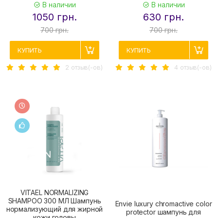
В наличии
В наличии
1050 грн.
630 грн.
700 грн.
700 грн.
КУПИТЬ
КУПИТЬ
2 отзыв(-ов)
4 отзыв(-ов)
VITAEL NORMALIZING
SHAMPOO 300 МЛ Шампунь
Envie luxury chromaсtive color
нормализующий для жирной
protector шампунь для
кожи головы