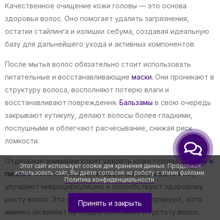
Качественное очищение кожи головы — это основа
здоровья волос. Оно помогает удалить загрязнения,
остатки стайлинга и излишки себума, создавая идеальную
базу для дальнейшего ухода и активных компонентов.
После мытья волос обязательно стоит использовать
питательные и восстанавливающие
маски.
Они проникают в
структуру волоса, восполняют потерю влаги и
восстанавливают повреждения.
Бальзамы
в свою очередь
закрывают кутикулу, делают волосы более гладкими,
послушными и облегчают расчесывание, снижая риск
ломкости.
Отдельное внимание стоит уделять коже головы.
Скрабы и
Этот сайт использует cookie для хранения данных. Продолжая
использовать сайт, Вы даёте согласие на работу с этими файлами.
пилинги
помогают мягко, но эффективно очищать кожу,
Политика конфиденциальности
.
улучшают микроциркуляцию и способствуют здоровому
росту волос. Это этап, который часто игнорируют, хотя
Принять и закрыть
именно он влияет на общее состояние и густоту волос.