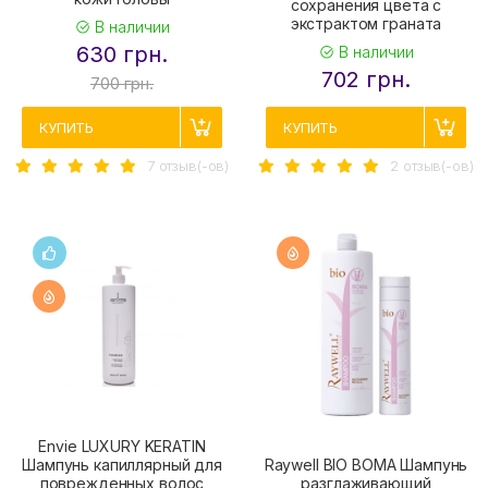
сохранения цвета с
экстрактом граната
В наличии
630 грн.
В наличии
702 грн.
700 грн.
КУПИТЬ
КУПИТЬ
7 отзыв(-ов)
2 отзыв(-ов)
Envie LUXURY KERATIN
Шампунь капиллярный для
Raywell BIO BOMA Шампунь
поврежденных волос
разглаживающий