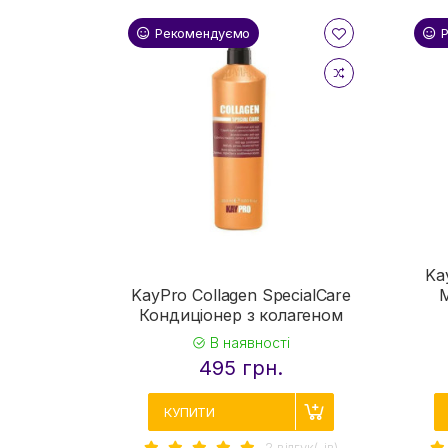
Рекомендуємо
Ka
KayPro Collagen SpecialCare
Кондиціонер з колагеном
В наявності
495 грн.
КУПИТИ
2 вiдгук(-iв)