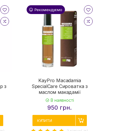
Рекомендуємо
KayPro Macadamia
р з
SpecialCare Сироватка з
маслом макадамії
В наявності
950 грн.
КУПИТИ
iв)
2 вiдгук(-iв)