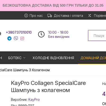
БЕЗКОШТОВНА ДОСТАВКА ВІД 500 ГРН ТІЛЬКИ ДО 31.05
Про нас
Доставка і оплата
Порівня
Search
+380737010010
10:00 - 18:00
Без вихiдних
Н
БОТЕКС
ХОЛОДНЕ ВІДНОВЛЕННЯ
ДОМАШНІЙ ДО
cialCare Шампунь З Колагеном
KayPro Collagen SpecialCare
На
Шампунь з колагеном
4
Виробник:
KayPro
О
Sku:
9999-1137