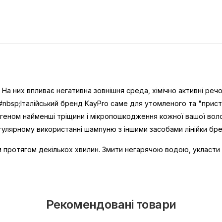
. На них впливає негативна зовнішня среда, хімічно активні реч
nbsp;Італійський бренд KayPro саме для утомленого та "прист
агеном найменші тріщини і мікропошкодження кожної вашої воло
улярному використанні шампуню з іншими засобами лінійки бре
м протягом декількох хвилин. Змити негарячою водою, укласти 
Рекомендовані товари