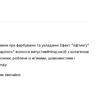
овини при фарбуванні та укладанні. Ефект "ліфтингу"
арілого" волосся випустив#nbsp;засіб з колагеном
синки, роблячи їх м'якими, шовковистими і
нду.
як звичайно