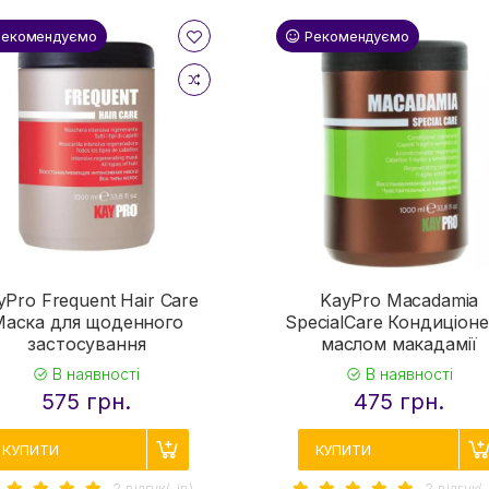
Рекомендуємо
Рекомендуємо
yPro Frequent Hair Care
KayPro Macadamia
Маска для щоденного
SpecialCare Кондиціоне
застосування
маслом макадамії
В наявності
В наявності
575 грн.
475 грн.
КУПИТИ
КУПИТИ
2 вiдгук(-iв)
2 вiдгук(-