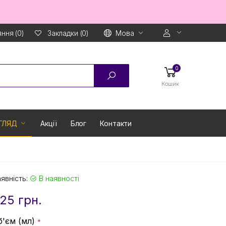
ння (0)
Мова
Закладки (0)
0
Кошик
ГЛЯД
Акції
Блог
Контакти
явність:
В наявності
25 грн.
б'єм (мл)