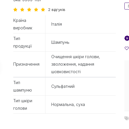
2 відгуків
Країна
Італія
виробник
Тип
Шампунь
продукції
Очищення шкіри голови,
Призначення
зволоження, надання
шовковистості
Тип
Сульфатний
шампуню
Тип шкіри
Нормальна, суха
голови