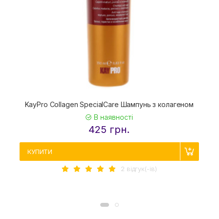
KayPro Collagen SpecialCare Шампунь з колагеном
В наявності
425 грн.
КУПИТИ
2 вiдгук(-iв)