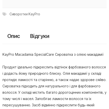
Сиворотки KayPro
Опис
Відгуки
KayPro Macadamia SpecialCare Сироватка з олією макадамії
Продукт ідеально підкреслить відтінок фарбованого волосся
і додасть йому природного блиску. Олія макадамії у складі
протидіє ламкості та старінню, а також надає здорове сяйво.
Сироватка підходить для натурального і для фарбованого
волосся. У складі містить багато дорогоцінних компонентів, у
тому числі і масел. Запобігає ламкости волосся та їх
пересушуванню. Засіб відмінно підкреслити будь-який