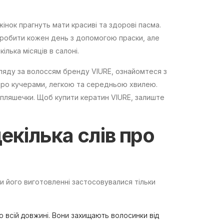
нок прагнуть мати красиві та здорові пасма.
 робити кожен день з допомогою праски, але
лька місяців в салоні.
гляду за волоссям бренду VIURE, ознайомтеся з
афро кучерами, легкою та середньою хвилею.
у пляшечки. Щоб купити кератин VIURE, залиште
екілька слів про
и його виготовленні застосовувалися тільки
по всій довжині. Вони захищають волосинки від