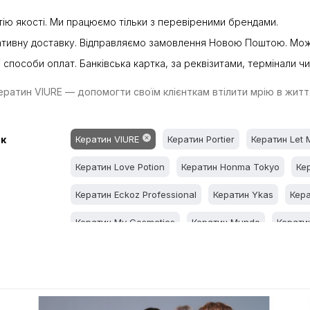
тію якості. Ми працюємо тільки з перевіреними брендами.
тивну доставку. Відправляємо замовлення Новою Поштою. Можн
 способи оплат. Банківська картка, за реквізитами, термінали чи
ератин VIURE — допомогти своїм клієнткам втілити мрію в житт
к
Кератин VIURE
Кератин Portier
Кератин Let 
Кератин Love Potion
Кератин Honma Tokyo
Ке
Кератин Eckoz Professional
Кератин Ykas
Кер
Кератин My Cosmetics
Кератин Mundo
Керати
Кератин Eternity
Кератин Ecoplus
Кератин Bene