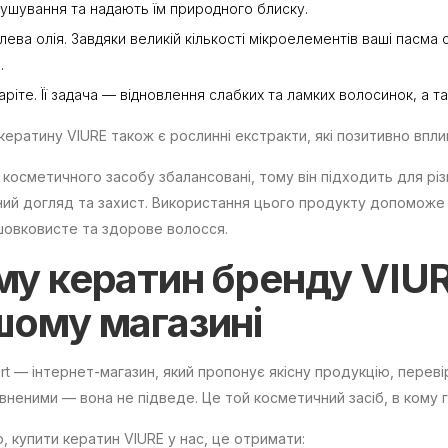
ушування та надають їм природного блиску.
лева олія. Завдяки великій кількості мікроелементів ваші пасма
.
аріте. Її задача — відновлення слабких та ламких волосинок, а т
 кератину VIURE також є рослинні екстракти, які позитивно вплив
косметичного засобу збалансовані, тому він підходить для рі
ий догляд та захист. Використання цього продукту допоможе
шовковисте та здорове волосся.
му
кератин бренду VIU
шому магазині
ert — інтернет-магазин, який пропонує якісну продукцію, перев
вненими — вона не підведе. Це той косметичний засіб, в кому 
о, купити кератин VIURE у нас, це отримати: