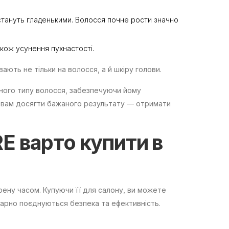
 стануть гладенькими. Волосся почне рости значно
акож усунення пухнастості.
ають не тільки на волосся, а й шкіру голови.
зного типу волосся, забезпечуючи йому
 вам досягти бажаного результату — отримати
RE
варто купити в
ірену часом. Купуючи її для салону, ви можете
гарно поєднуються безпека та ефективність.