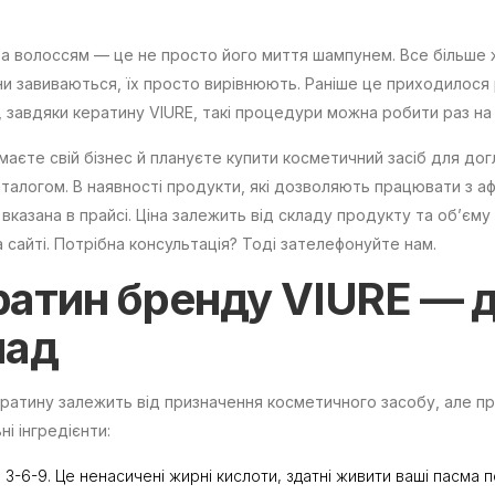
а волоссям — це не просто його миття шампунем. Все більше жі
и завиваються, їх просто вирівнюють. Раніше це приходилося
, завдяки кератину VIURE, такі процедури можна робити раз на кі
маєте свій бізнес й плануєте купити косметичний засіб для до
талогом. В наявності продукти, які дозволяють працювати з 
 вказана в прайсі. Ціна залежить від складу продукту та об’єм
а сайті. Потрібна консультація? Тоді зателефонуйте нам.
ратин бренду VIURE
— д
лад
ратину залежить від призначення косметичного засобу, але пр
ні інгредієнти:
 3-6-9. Це ненасичені жирні кислоти, здатні живити ваші пасма 