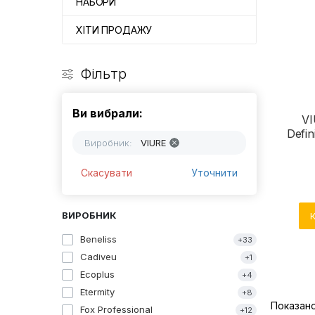
НАБОРИ
ХІТИ ПРОДАЖУ
Фільтр
Ви вибрали:
VI
Defin
Виробник:
VIURE
Скасувати
Уточнити
ВИРОБНИК
Beneliss
+33
Cadiveu
+1
Ecoplus
+4
Etermity
+8
Показано 
Fox Professional
+12