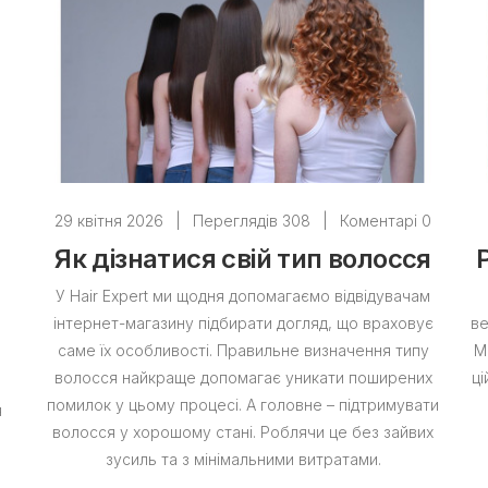
0
29 квітня 2026
|
Переглядів 308
|
Коментарі 0
Як дізнатися свій тип волосся
У Hair Expert ми щодня допомагаємо відвідувачам
інтернет-магазину підбирати догляд, що враховує
ве
саме їх особливості. Правильне визначення типу
М
волосся найкраще допомагає уникати поширених
ці
помилок у цьому процесі. А головне – підтримувати
я
волосся у хорошому стані. Роблячи це без зайвих
зусиль та з мінімальними витратами.