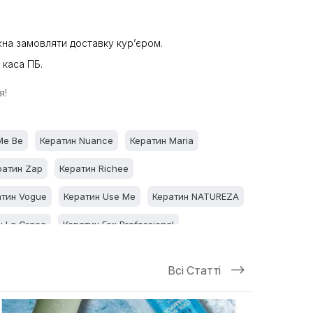
а замовляти доставку кур’єром.
 каса ПБ.
я!
Me Be
Кератин Nuance
Кератин Maria
ратин Zap
Кератин Richee
атин Vogue
Кератин Use Me
Кератин NATUREZA
н La Grace
Кератин Fox Professional
liss
Всі Статті