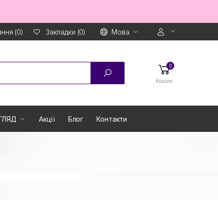
ння (0)
Мова
Закладки (0)
0
Кошик
ГЛЯД
Акції
Блог
Контакти