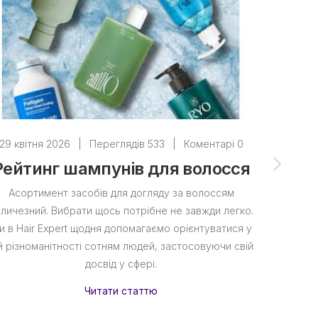
29 квітня 2026
|
Переглядів 533
|
Коментарі 0
28 квіт
Рейтинг шампунів для волосся
ТОП з
с
Асортимент засобів для догляду за волоссям
личезний. Вибрати щось потрібне не завжди легко.
Сухе во
и в Hair Expert щодня допомагаємо орієнтуватися у
вітру, со
й різноманітності сотням людей, застосовуючи свій
продук
досвід у сфері.
при
Читати статтю