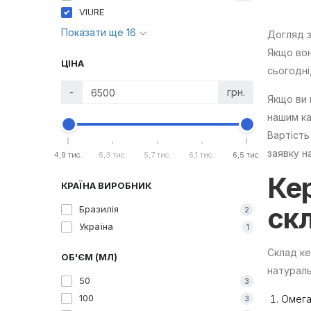
VIURE
Показати ще 16
Догляд з
Якщо вон
ЦІНА
сьогодні
-
грн.
Якщо ви 
нашим ка
Вартість
заявку н
4,9 тис.
5,3 тис.
5,7 тис.
6,1 тис.
6,5 тис.
Ке
КРАЇНА ВИРОБНИК
ск
Бразилія
2
Україна
1
Склад ке
ОБ'ЄМ (МЛ)
натураль
50
3
100
Омега
3