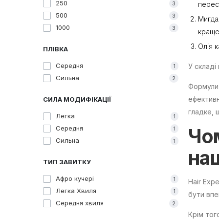
250
3
перес
500
3
Мигда
1000
3
краще
Олія к
ПЛІВКА
Середня
У складі
1
Сильна
2
Формули 
ефективн
СИЛА МОДИФІКАЦІЇ
гладке, 
Легка
1
Середня
Чо
1
Сильна
1
на
ТИП ЗАВИТКУ
Афро кучері
1
Hair Exp
Легка Хвиля
1
бути впе
Середня хвиля
2
Крім тог