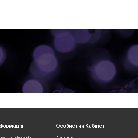
нформація
Особистий Кабінет