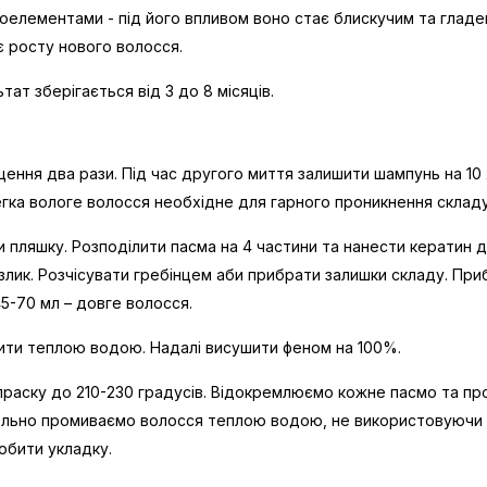
елементами - під його впливом воно стає блискучим та гладень
є росту нового волосся.
тат зберігається від 3 до 8 місяців.
ня два рази. Під час другого миття залишити шампунь на 10 х
егка вологе волосся необхідне для гарного проникнення складу
ляшку. Розподілити пасма на 4 частини та нанести кератин для
ик. Розчісувати гребінцем аби прибрати залишки складу. Прибл
5-70 мл – довге волосся.
мити теплою водою. Надалі висушити феном на 100%.
праску до 210-230 градусів. Відокремлюємо кожне пасмо та пр
етельно промиваємо волосся теплою водою, не використовуючи
робити укладку.