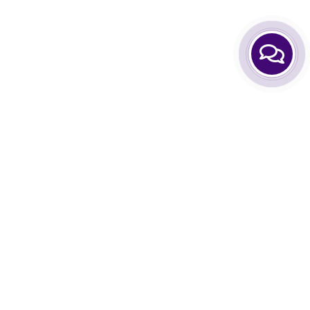
нформація
Особистий Кабінет
тання-відповіді
Аккаунт
о нас
Закладки
мін та повернення
Порівняти товари