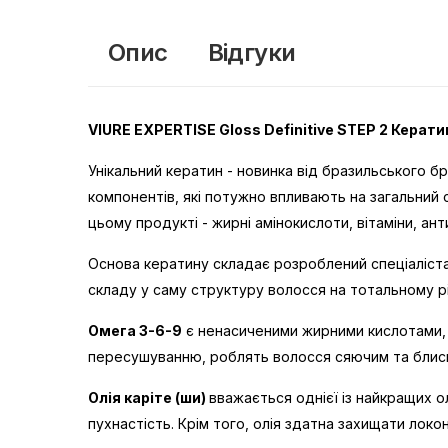
Опис
Відгуки
VIURE EXPERTISE Gloss Definitive STEP 2 Керат
Унікальний кератин - новинка від бразильського б
компонентів, які потужно впливають на загальний 
цьому продукті - жирні амінокислоти, вітаміни, ан
Основа кератину складає розроблений спеціаліс
складу у саму структуру волосся на тотальному рі
Омега 3-6-9
є ненасиченими жирними кислотами, 
пересушуванню, роблять волосся сяючим та блис
Олія каріте (ши)
вважається однієї із найкращих о
пухнастість. Крім того, олія здатна захищати лок