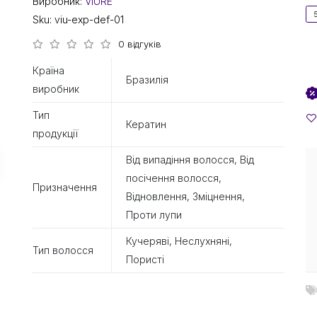
Виробник:
VIURE
Sku:
viu-exp-def-01
0 відгуків
Країна
Бразилія
виробник
Тип
Кератин
продукції
Від випадіння волосся, Від
посічення волосся,
Призначення
Відновлення, Зміцнення,
Проти лупи
Кучеряві, Неслухняні,
Тип волосся
Пористі