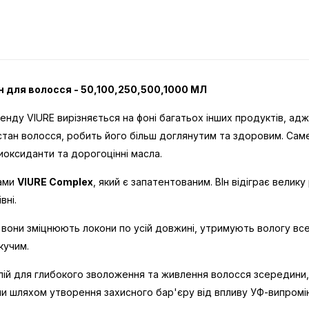
ин для волосся - 50,100,250,500,1000 МЛ
ренду VIURE вирізняється на фоні багатьох інших продуктів, а
стан волосся, робить його більш доглянутим та здоровим. Саме 
тиоксиданти та дорогоцінні масла.
тами
VIURE Complex
, який є запатентованим. ВІн відіграє вели
вні.
вони зміцнюють локони по усій довжині, утримують вологу вс
кучим.
лій для глибокого зволоження та живлення волосся зсередини, 
они шляхом утворення захисного бар'єру від впливу УФ-випромі