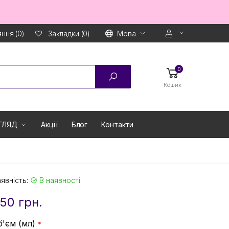
ння (0)
Мова
Закладки (0)
0
Кошик
ГЛЯД
Акції
Блог
Контакти
явність:
В наявності
50 грн.
б'єм (мл)