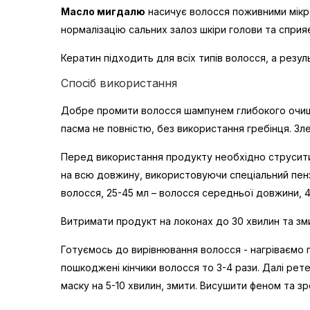
Масло мигдалю
насичує волосся поживними мікро
нормалізацію сальних залоз шкіри голови та сприя
Кератин підходить для всіх типів волосся, а резуль
Спосіб використання
Добре промити волосся шампунем глибокого очищен
пасма не повністю, без використання гребінця. Зл
Перед використання продукту необхідно струсити п
на всю довжину, використовуючи спеціальний пензл
волосся, 25-45 мл – волосся середньої довжини, 4
Витримати продукт на локонах до 30 хвилин та з
Готуємось до вирівнювання волосся - нагріваємо 
пошкоджені кінчики волосся то 3-4 рази. Далі р
маску на 5-10 хвилин, змити. Висушити феном та з