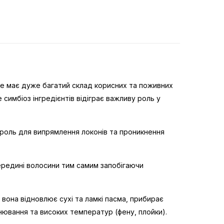
дже має дуже багатий склад корисних та поживних
симбіоз інгредієнтів відіграє важливу роль у
ку роль для випрямлення локонів та проникнення
ередині волосини тим самим запобігаючи
вона відновлює сухі та ламкі пасма, прибирає
нювання та високих температур (фену, плойки).