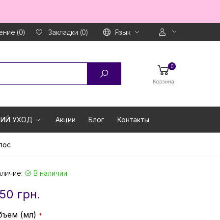
ние (0)
Язык
Закладки (0)
0
Корзина
ИЙ УХОД
Акции
Блог
Контакты
лос
аличие:
В наличии
50 грн.
бъем (мл)