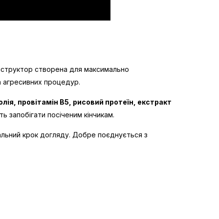
онструктор створена для максимально
а агресивних процедур.
олія, провітамін B5, рисовий протеїн, екстракт
ь запобігати посіченим кінчикам.
шальний крок догляду. Добре поєднується з