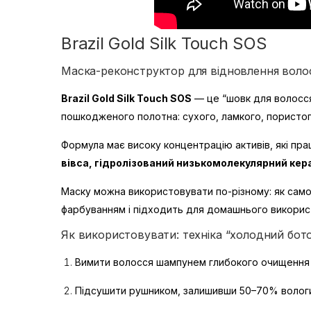
Brazil Gold Silk Touch SOS
Маска-реконструктор для відновлення воло
Brazil Gold Silk Touch SOS
— це “шовк для волосся
пошкодженого полотна: сухого, ламкого, пористог
Формула має високу концентрацію активів, які прац
вівса, гідролізований низькомолекулярний кер
Маску можна використовувати по-різному: як самос
фарбуванням і підходить для домашнього викорис
Як використовувати: техніка “холодний бот
Вимити волосся шампунем глибокого очищення 1
Підсушити рушником, залишивши 50–70% волог