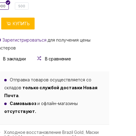
300
500
КУПИТЬ
Зарегистрироваться
для получения цены
астеров
В закладки
В сравнение
Отправка товаров осуществляется со
складов
только службой доставки Новая
Почта
.
Самовывоз
и офлайн-магазины
отсутствуют.
Холодное восстановление Brazil Gold
,
Маски