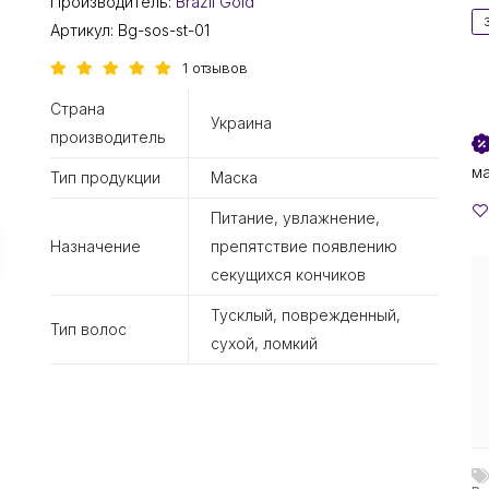
Производитель:
Brazil Gold
Артикул:
Bg-sos-st-01
1 отзывов
Страна
Украина
производитель
м
Тип продукции
Маска
Питание, увлажнение,
Назначение
препятствие появлению
секущихся кончиков
Тусклый, поврежденный,
Тип волос
сухой, ломкий