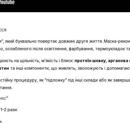
сся
”, який буквально повертає довжині друге життя. Маска-рек
о, ослабленого після освітлення, фарбування, термоукладок т
юють на щільність, м’якість і блиск:
протеїн шовку, арганова 
атин
та інші компоненти, що живлять, зволожують і допомагают
тійну процедуру, як “підложку” під інші склади або як завер
тання.
окс”
–2 рази.
и.