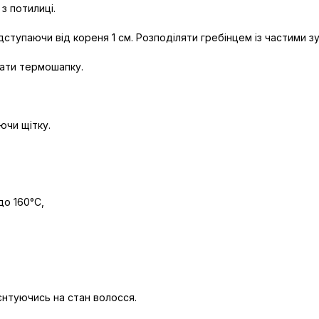
з потилиці.
дступаючи від кореня 1 см. Розподіляти гребінцем із частими з
тати термошапку.
ючи щітку.
о 160°C,
нтуючись на стан волосся.