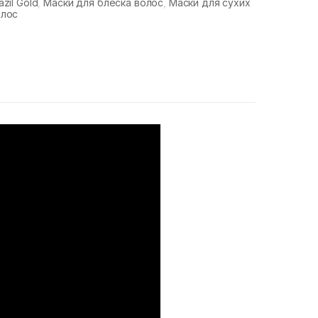
azil Gold
,
Маски для блеска волос
,
Маски для сухих
олос