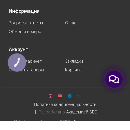
Информация
Вопросы-ответы
О нас
Обмен и возврат
Аккаунт
Личный Кабинет
Закладки
КНОПКА
ЗВ'ЯЗКУ
Сравнить товары
Корзина
Политика конфиденциальности
Разработано
Академией SEO
©
hair-expert.com.ua
2026 - Все права защищены