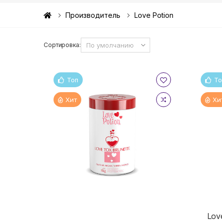
Производитель
Love Potion
Сортировка:
Топ
То
Хит
Хи
Lov