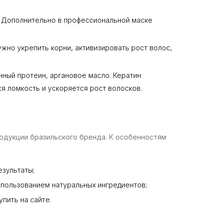
к. Дополнительно в профессиональной маске
нужно укрепить корни, активизировать рост волос,
нный протеин, аргановое масло. Кератин
я ломкость и ускоряется рост волосков.
одукции бразильского бренда. К особенностям
езультаты;
спользованием натуральных ингредиентов;
пить на сайте.