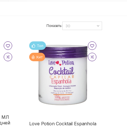
Показать:
Топ
Хит
0 МЛ
дней
Love Potion Cocktail Espanhola