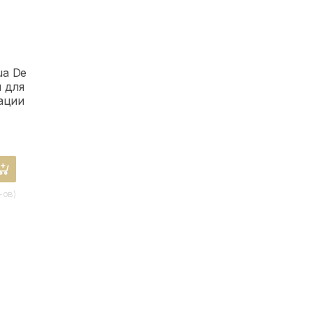
ua De
 для
ации
-ов)