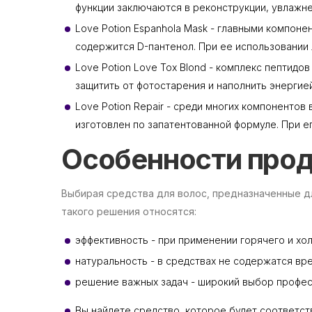
функции заключаются в реконструкции, увлажне
Love Potion Espanhola Mask - главными компон
содержится D-пантенол. При ее использовании
Love Potion Love Tox Blond - комплекс пептидов
защитить от фотостарения и наполнить энергией
Love Potion Repair - среди многих компоненто
изготовлен по запатентованной формуле. При 
Особенности прод
Выбирая средства для волос, предназначенные д
такого решения относятся:
эффективность - при применении горячего и хо
натуральность - в средствах не содержатся вр
решение важных задач - широкий выбор професс
Вы найдете средство, которое будет соответст