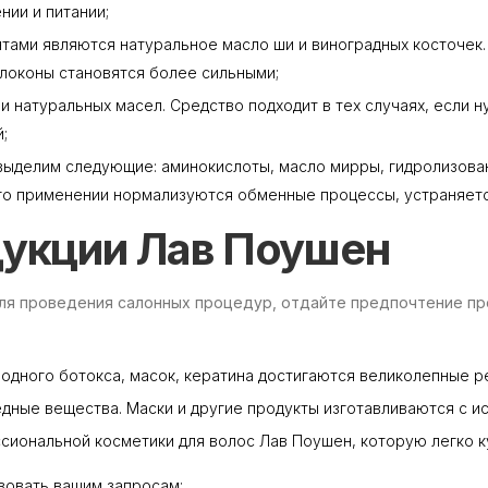
нии и питании;
ентами являются натуральное масло ши и виноградных косточе
 локоны становятся более сильными;
 и натуральных масел. Средство подходит в тех случаях, если 
;
в выделим следующие: аминокислоты, масло мирры, гидролизова
его применении нормализуются обменные процессы, устраняетс
укции Лав Поушен
ля проведения салонных процедур, отдайте предпочтение пр
лодного ботокса, масок, кератина достигаются великолепные р
едные вещества. Маски и другие продукты изготавливаются с и
иональной косметики для волос Лав Поушен, которую легко ку
вовать вашим запросам;