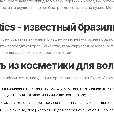
ir Expert найдете липидную маску, горячий и холодный боток
Доставка осуществляется быстро, долго ждать не нужно. Ме
tics - известный брази
ветуем обратить внимание. В нашем интернет-магазине продаю
кты проходят контроль качества, гарантируется безопасность
 и воплощает в жизнь интересные идеи.
 из косметики для вол
, выберите что-нибудь в интернет-магазине Hair Expert. Это 
ля выпрямления и питания волос. Его ключевые ингредиенты: н
пряди становятся эластичными и шелковистыми;
 витамины, которые дарят прядям жизненные силы и насыщают 
одящий в линейку проф косметики для волос Love Potion. В нем