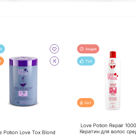
п
Акция
т
Топ
Хит
Love Potion Repair 100
Кератин для волос сре
e Potion Love Tox Blond