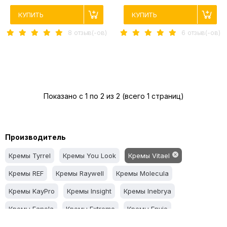
КУПИТЬ
КУПИТЬ
8 отзыв(-ов)
6 отзыв(-ов)
Показано с 1 по 2 из 2 (всего 1 страниц)
Производитель
Кремы Tyrrel
Кремы You Look
Кремы Vitael
Кремы REF
Кремы Raywell
Кремы Molecula
Кремы KayPro
Кремы Insight
Кремы Inebrya
Кремы Fanola
Кремы Extremo
Кремы Envie
Кремы Elgon