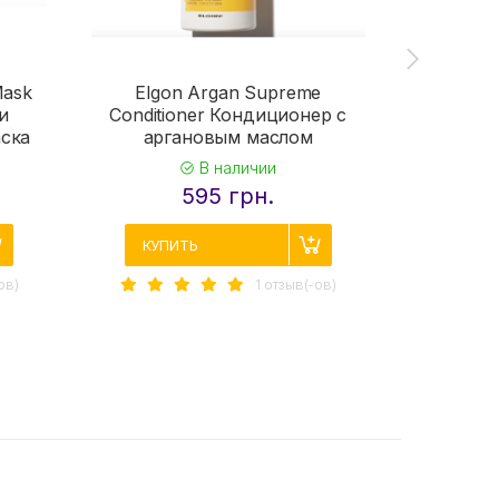
Envie 
Cond
Ко
Mask
Elgon Argan Supreme
е
и
Conditioner Кондиционер с
использ
аска
аргановым маслом
во
В наличии
595 грн.
КУПИТЬ
КУПИ
ов)
1 отзыв(-ов)