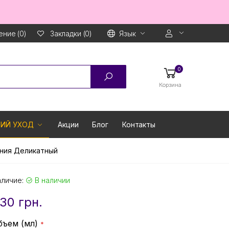
ние (0)
Язык
Закладки (0)
0
Корзина
ИЙ УХОД
Акции
Блог
Контакты
ания Деликатный
аличие:
В наличии
30 грн.
бъем (мл)