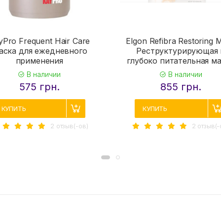
yPro Frequent Hair Care
Elgon Refibra Restoring 
аска для ежедневного
Реструктурирующая 
применения
глубоко питательная м
В наличии
В наличии
575 грн.
855 грн.
КУПИТЬ
КУПИТЬ
2 отзыв(-ов)
2 отзыв(-