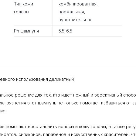
Тип кожи
комбинированная,
головы
нормальная,
чувствительная
Ph шампуня
5.5-6.5
дневного использования деликатный
идеальное решение для тех, кто ищет нежный и эффективный спо
агрязнения этот шампунь не только помогает избавиться от за
ие.
ые помогают восстановить волосы и кожу головы, а также рег
ьфатов, силиконов, парабенов и искусственных красителей, чт