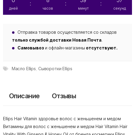
0
8
59
56
:
:
:
дней
часов
минут
секунд
Отправка товаров осуществляется со складов
только службой доставки Новая Почта
.
Самовывоз
и офлайн-магазины
отсутствуют.
Масло Ellips
,
Сыворотки Ellips
Описание
Отзывы
Ellips Hair Vitamin здоровье волос с женьшенем и медом
Витамины для волос с женьшенем и медом Hair Vitamin Hair
Vitality With Ginseng & Honey Oil от бренда косметики Ellips