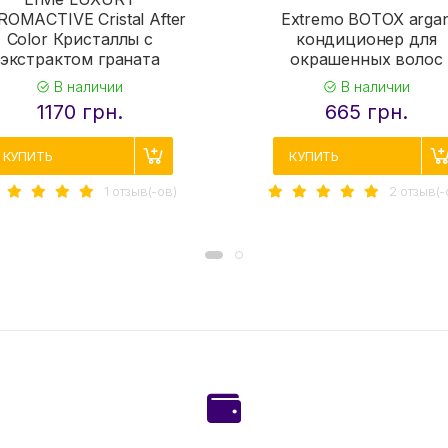
OMAСTIVE Cristal After
Extremo BOTOX arga
Color Кристаллы с
кондиционер для
экстрактом граната
окрашенных волос
В наличии
В наличии
1170 грн.
665 грн.
КУПИТЬ
КУПИТЬ
1 отзыв(-ов)
2 отзыв(-