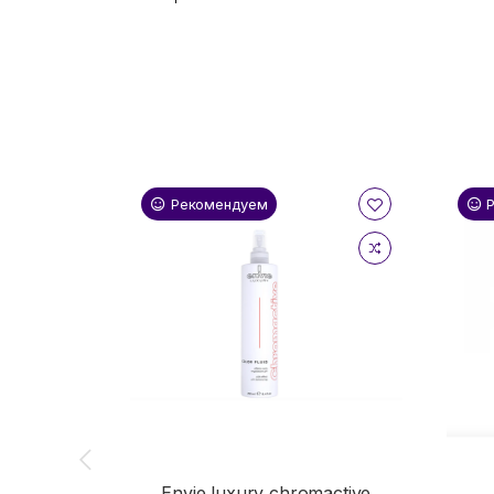
Рекомендуем
Envie luxury chromactive