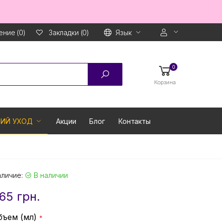
ние (0)
Язык
Закладки (0)
0
Корзина
ИЙ УХОД
Акции
Блог
Контакты
аличие:
В наличии
65 грн.
бъем (мл)