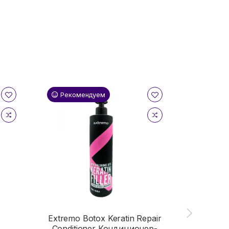
Рекомендуем
Реком
Extremo Botox Keratin Repair
Conditioner Кондиционер-
Extrem