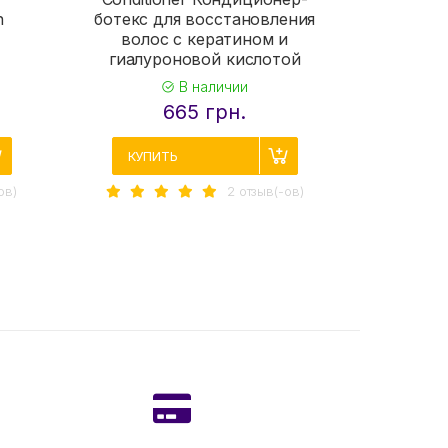
n
ботекс для восстановления
and C
волос с кератином и
сухих
гиалуроновой кислотой
В наличии
665 грн.
КУПИТЬ
КУПИ
ов)
2 отзыв(-ов)