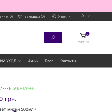
ние (0)
Язык
Закладки (0)
0
Корзина
ИЙ УХОД
Акции
Блог
Контакты
аличие:
В наличии
0 грн.
вет миски 500мл