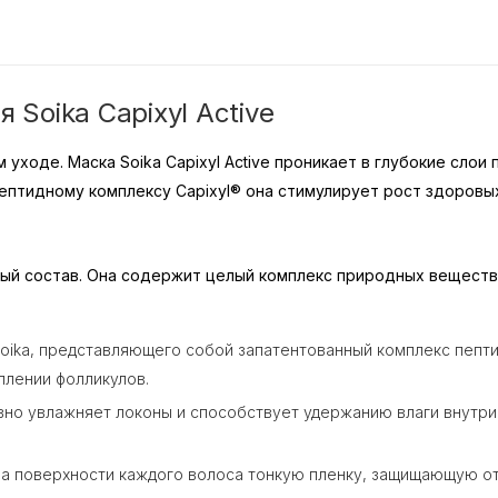
Soika Capixyl Active
ходе. Маска Soika Capixyl Active проникает в глубокие слои п
ептидному комплексу Capixyl® она стимулирует рост здоровы
тный состав. Она содержит целый комплекс природных вещест
Soika, представляющего собой запатентованный комплекс пепти
плении фолликулов.
вно увлажняет локоны и способствует удержанию влаги внутри
 на поверхности каждого волоса тонкую пленку, защищающую о