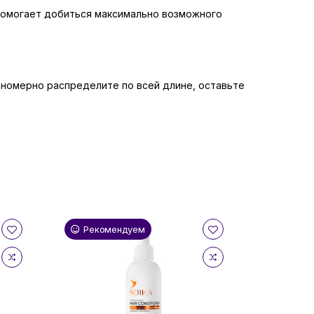
д помогает добиться максимально возможного
вномерно распределите по всей длине, оставьте
Рекомендуем
Реком