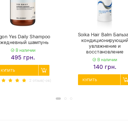
Soika Hair Balm Бальз
lgon Yes Daily Shampoo
кондиционирующи
Ежедневный шампунь
увлажнение и
В наличии
восстановление
495 грн.
В наличии
140 грн.
КУПИТЬ
КУПИТЬ
2 отзыв(-ов)