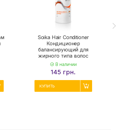
ам
Soika Hair Conditioner
й
Кондиционер
Soika 
балансирующий для
Зе
жирного типа волос
укре
В наличии
145 грн.
КУПИТЬ
КУП