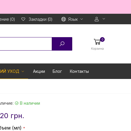
ние (0)
Язык
Закладки (0)
0
Корзина
ИЙ УХОД
Акции
Блог
Контакты
аличие:
В наличии
20 грн.
бъем (мл)