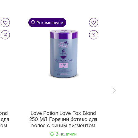
Рекомендуем
Реком
lond
Love Potion Love Tox Blond
Love Po
 для
250 МЛ Горячий ботекс для
100 МЛ 
том
волос с синим пигментом
волос 
В наличии