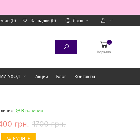
ние (0)
Язык
Закладки (0)
0
Корзина
ИЙ УХОД
Акции
Блог
Контакты
аличие:
В наличии
400 грн.
1700 грн.
КУПИТЬ