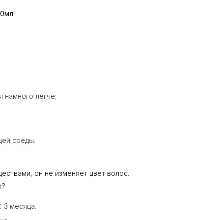
00мл
я намного легче;
щей среды.
ествами, он не изменяет цвет волос.
к?
-3 месяца.