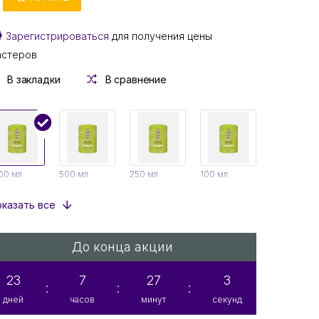
Зарегистрироваться
для получения цены
астеров
В закладки
В сравнение
00 мл
500 мл
250 мл
100 мл
казать все
До конца акции
23
7
27
2
:
:
:
дней
часов
минут
секунд