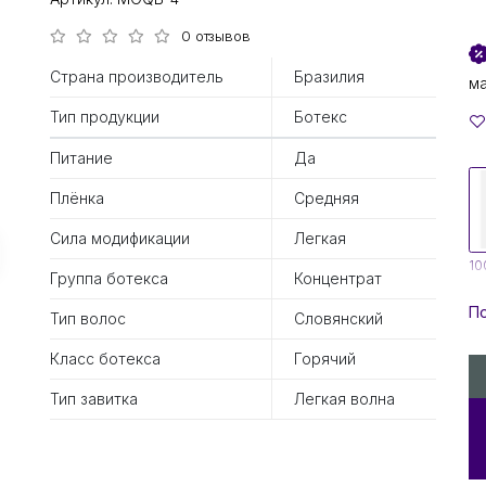
0 отзывов
Страна производитель
Бразилия
м
Тип продукции
Ботекс
Питание
Да
Плёнка
Средняя
Сила модификации
Легкая
10
Группа ботекса
Концентрат
По
Тип волос
Словянский
Класс ботекса
Горячий
Тип завитка
Легкая волна