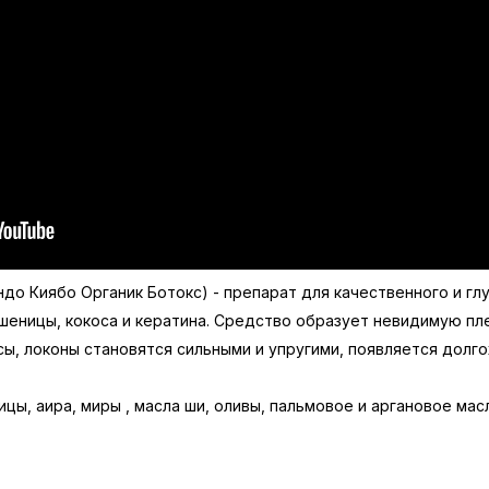
ндо Киябо Органик Ботокс) - препарат для качественного и гл
шеницы, кокоса и кератина. Средство образует невидимую пле
сы, локоны становятся сильными и упругими, появляется долг
ы, аира, миры , масла ши, оливы, пальмовое и аргановое мас