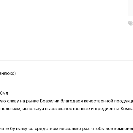
ганлюкс)
00мл
ьшую славу на рынке Бразилии благодаря качественной продук
ологиям, используя высококачественные ингредиенты. Компан
хните бутылку со средством несколько раз. чтобы все компо