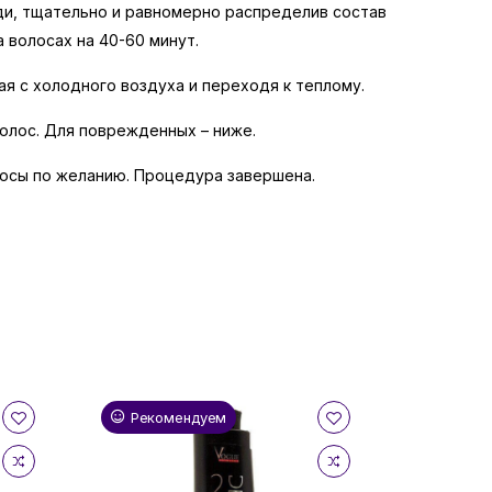
яди, тщательно и равномерно распределив состав
а волосах на 40-60 минут.
ая с холодного воздуха и переходя к теплому.
волос. Для поврежденных – ниже.
лосы по желанию. Процедура завершена.
Рекомендуем
Реком