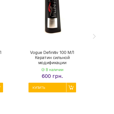
Л
Vogue Definitiv 100 МЛ
Vogue
Кератин сильной
Ке
модификации
м
В наличии
600 грн.
КУПИТЬ
КУПИ