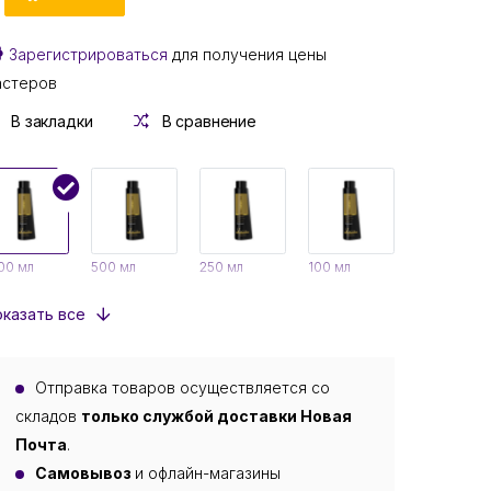
Зарегистрироваться
для получения цены
астеров
В закладки
В сравнение
00 мл
500 мл
250 мл
100 мл
казать все
Отправка товаров осуществляется со
складов
только службой доставки Новая
Почта
.
Самовывоз
и офлайн-магазины