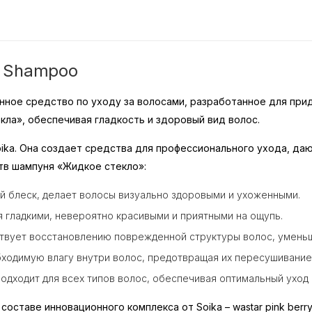
a Shampoo
ное средство по уходу за волосами, разработанное для прида
кла», обеспечивая гладкость и здоровый вид волос.
oika. Она создает средства для профессионального ухода, д
тв шампуня «Жидкое стекло»:
й блеск, делает волосы визуально здоровыми и ухоженными.
я гладкими, невероятно красивыми и приятными на ощупь.
твует восстановлению поврежденной структуры волос, уменьш
ходимую влагу внутри волос, предотвращая их пересушивание
одходит для всех типов волос, обеспечивая оптимальный уход 
составе инновационного комплекса от Soika – wastar pink ber