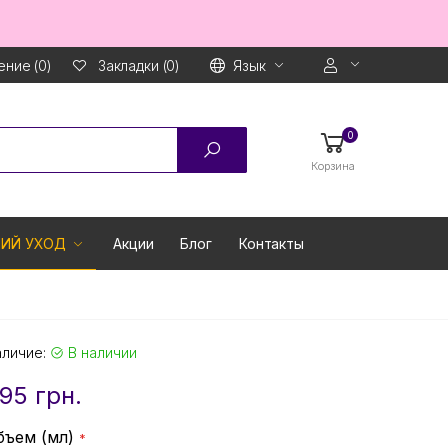
ние (0)
Язык
Закладки (0)
0
Корзина
ИЙ УХОД
Акции
Блог
Контакты
аличие:
В наличии
95 грн.
бъем (мл)