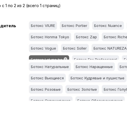
с 1 по 2 из 2 (всего 1 страниц)
одитель
Ботокс VIURE
Ботокс Portier
Ботокс Nuance
Ботокс Honma Tokyo
Ботокс Zap
Ботокс Rich
Ботокс Vogue
Ботокс Soller
Ботокс NATUREZA
Ботокс Let me be
Ботокс Fox Professional
Б
Ботокс Натуральные
Ботокс Наращенные
Бот
Ботокс Вьющиеся
Ботокс Кудрявые и пушистые
Ботокс Розовые
Ботокс Золотые
Ботокс Голу
Ботокс Окрашивание
Ботокс Обесцвечивание
Ботокс Для разглаживания и тонизирования
Бо
Ботокс Антижелтый
Ботокс Тонкие
Ботокс С