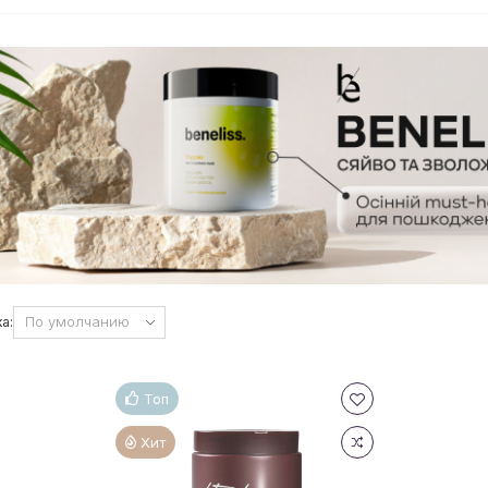
а:
Топ
Хит