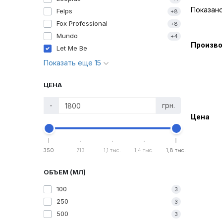
Показано 
Felps
+8
Fox Professional
+8
Mundo
+4
Произв
Let Me Be
Показать еще 15
ЦЕНА
-
грн.
Цена
350
713
1,1 тыс.
1,4 тыс.
1,8 тыс.
ОБЪЕМ (МЛ)
100
3
250
3
500
3