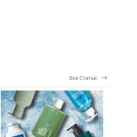
лия
Ботокс Испания
Ботокс Израиль
зилия
Ботокс Япония
Ботокс Украина
Все Статьи