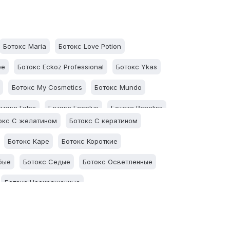
Ботокс Maria
Ботокс Love Potion
ee
Ботокс Eckoz Professional
Ботокс Ykas
Ботокс My Cosmetics
Ботокс Mundo
отокс Felps
Ботокс Ecoplus
Ботокс Beneliss
окс С желатином
Ботокс С кератином
Ботокс Каре
Ботокс Короткие
бые
Ботокс Седые
Ботокс Осветленные
Ботокс Неокрашенные
токс Для лечения
Ботокс Для выпрямления
горевшие
Ботокс Посеченные
Ботокс Жидкие