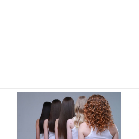
Ботокс Пористые
Ботокс Жирные
Ботокс Ита
Ботокс Швейцария
Ботокс Корея
Ботокс Бра