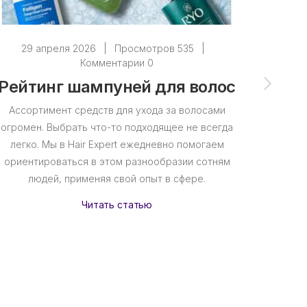
29 апреля 2026
|
Просмотров 535
|
28
Комментарии 0
Рейтинг шампуней для волос
ТОП 
с
Ассортимент средств для ухода за волосами
огромен. Выбрать что-то подходящее не всегда
Сухие в
легко. Мы в Hair Expert ежедневно помогаем
ветра, 
ориентироваться в этом разнообразии сотням
подбор п
людей, применяя свой опыт в сфере.
естес
линейке
Читать статью
фор