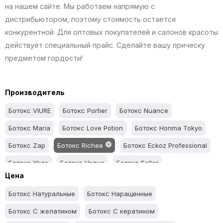
на нашем сайте. Мы работаем напрямую с
дистрибьютором, поэтому стоимость остается
конкурентной. Для оптовых покупателей и салонов красоты
действует специальный прайс. Сделайте вашу прическу
предметом гордости!
Производитель
Ботокс VIURE
Ботокс Portier
Ботокс Nuance
Ботокс Maria
Ботокс Love Potion
Ботокс Honma Tokyo
Ботокс Zap
Ботокс Richee
Ботокс Eckoz Professional
Ботокс Ykas
Ботокс Vogue
Ботокс Soller
Цена
Ботокс NATUREZA
Ботокс My Cosmetics
Ботокс Mundo
Ботокс Натуральные
Ботокс Наращенные
Ботокс Let me be
Ботокс Fox Professional
Ботокс Felps
Ботокс С желатином
Ботокс С кератином
Ботокс Ecoplus
Ботокс Beneliss