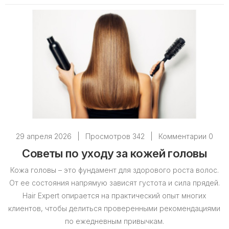
Бальзам и кондиционер Envie
Бальзам и кондиционер Elgon
Бальзам и кондиционер Eckoz Professional
Бальзам и кондиционер Contempora
Бальзам и кондиционер CP-1
Бальзам и кондиционер Brazil Gold
Бальзам и кондиционер Bogenia
Бальзам и кондиционер Barex
29 апреля 2026
|
Просмотров 342
|
Комментарии 0
Советы по уходу за кожей головы
Кожа головы – это фундамент для здорового роста волос.
От ее состояния напрямую зависят густота и сила прядей.
Hair Expert опирается на практический опыт многих
клиентов, чтобы делиться проверенными рекомендациями
по ежедневным привычкам.