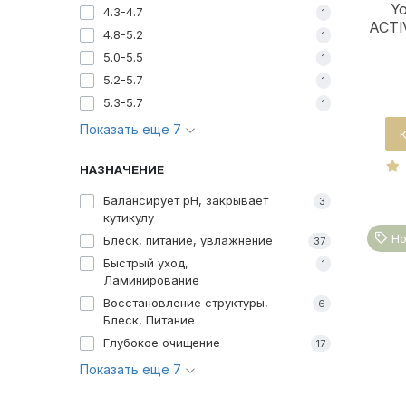
Y
4.3-4.7
1
ACTI
4.8-5.2
1
5.0-5.5
1
5.2-5.7
1
5.3-5.7
1
Показать еще 7
НАЗНАЧЕНИЕ
Балансирует рН, закрывает
3
кутикулу
Но
Блеск, питание, увлажнение
37
Быстрый уход,
1
Ламинирование
Восстановление структуры,
6
Блеск, Питание
Глубокое очищение
17
Показать еще 7