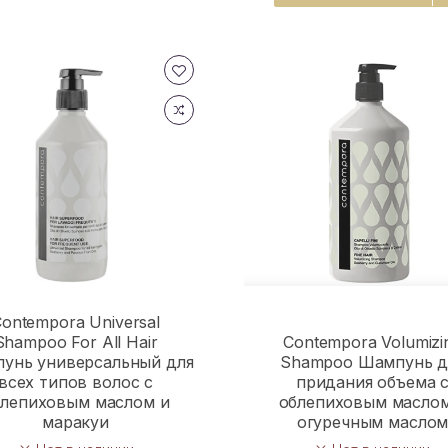
ontempora Universal
Shampoo For All Hair
Contempora Volumizi
унь универсальный для
Shampoo Шампунь д
всех типов волос с
придания объема 
блепиховым маслом и
облепиховым маслом
маракуи
огуречным масло