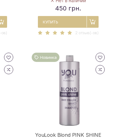
Нет в наличии
450 грн.
КУПИТЬ
-ов)
2 отзыв(-ов)
Новинка
YouLook Blond PINK SHINE