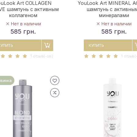
ouLook Art COLLAGEN
YouLook Art MINERAL A
VE шампунь с активным
шампунь с активны
коллагеном
минералами
Нет в наличии
Нет в наличии
585 грн.
585 грн.
КУПИТЬ
КУПИТЬ
1 отзыв(-ов)
1 отзыв(
винка