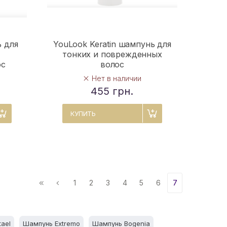
 для
YouLook Keratin шампунь для
тонких и поврежденных
ос
волос
Нет в наличии
455 грн.
КУПИТЬ
1
2
3
4
5
6
7
ael
Шампунь Extremo
Шампунь Bogenia