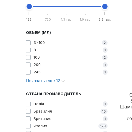
135
720
1,3 тыс.
1,9 тыс.
2,5 тыс.
ОБЪЕМ (МЛ)
3x100
2
8
1
100
2
200
1
245
1
Показать еще 12
СТРАНА ПРОИЗВОДИТЕЛЬ
C
Італія
1
Шамп
Бразилия
10
о
Британия
1
Италия
129