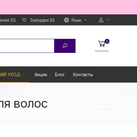
ние (0)
Язык
Закладки (0)
0
Корзина
ИЙ УХОД
Акции
Блог
Контакты
я волос