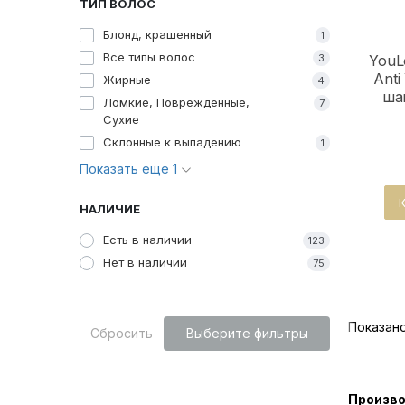
ТИП ВОЛОС
Блонд, крашенный
1
Все типы волос
YouL
3
Anti
Жирные
4
ша
Ломкие, Поврежденные,
7
Сухие
Склонные к выпадению
1
Показать еще 1
НАЛИЧИЕ
Есть в наличии
123
Нет в наличии
75
Показано
Сбросить
Выберите фильтры
Произв