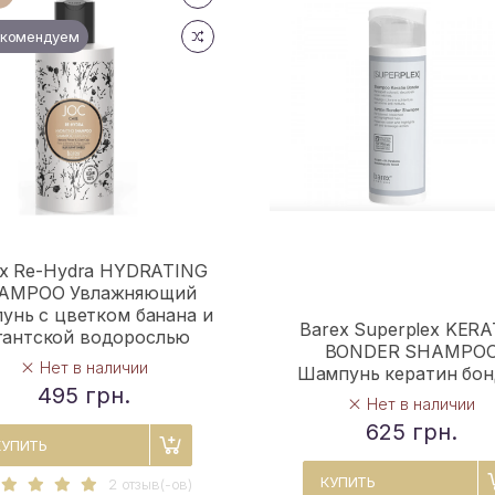
комендуем
ex Re-Hydra HYDRATING
AMPOO Увлажняющий
унь с цветком банана и
Barex Superplex KERA
гантской водорослью
BONDER SHAMPO
Нет в наличии
Шампунь кератин бон
495 грн.
Нет в наличии
625 грн.
КУПИТЬ
КУПИТЬ
2 отзыв(-ов)