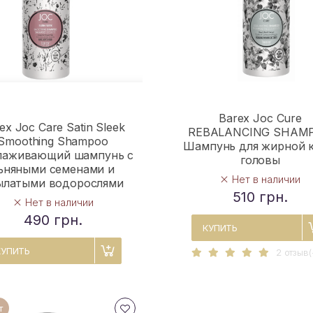
Barex Joc Cure
ex Joc Care Satin Sleek
REBALANCING SHAM
Smoothing Shampoo
Шампунь для жирной 
лаживающий шампунь с
головы
ьняными семенами и
Нет в наличии
ылатыми водорослями
510 грн.
Нет в наличии
490 грн.
КУПИТЬ
КУПИТЬ
2 отзыв(
т