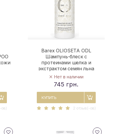
Barex OLIOSETA ODL
POO
Шампунь-блеск с
кожи
протеинами шелка и
экстрактом семян льна
Нет в наличии
745 грн.
КУПИТЬ
-ов)
2 отзыв(-ов)