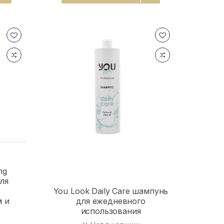
ng
ля
с
You Look Daily Care шампунь
 и
для ежедневного
м
использования