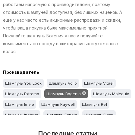
работаем напрямую с производителями, поэтому
стоимость шампуней доступная, без лишних наценок. А
еще у нас часто есть акционные распродажи и скидки,
чтобы ваша покупка была максимально приятной.
Покупайте шампунь Богения у нас и получайте
комплименты по поводу ваших красивых и ухоженных
волос.
Производитель
Шампунь You Look
Шампунь Vollo
Шампунь Vitael
Шампунь Extremo
Шампунь Bogenia
Шампунь Molecula
Шампунь Envie
Шампунь Raywell
Шампунь Ref
Шампунь Inebrya
Шампунь Fanola
Шампунь Elgon
Шампунь CP-1
Шампунь Kaypro
Шампунь Barex
Последние статьи