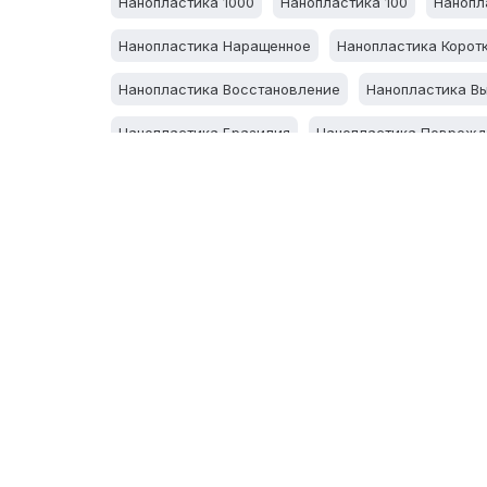
Нанопластика 1000
Нанопластика 100
Нанопл
Нанопластика Наращенное
Нанопластика Корот
Нанопластика Восстановление
Нанопластика В
Нанопластика Бразилия
Нанопластика Поврежд
Нанопластика Пористое
Нанопластика Черно
Нанопластика Окрашивание
Нанопластика Обе
Нанопластика Блондинкам