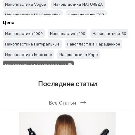
Нанопластика Vogue
Нанопластика NATUREZA
Нанопластика My Cosmetics
Нанопластика FGZ
Цена
Нанопластика 1000
Нанопластика 100
Нанопластика 50
Нанопластика Натуральные
Нанопластика Наращенное
Нанопластика Короткое
Нанопластика Каре
Нанопластика Восстановление
Нанопластика Выпрямление
Нанопластика Италия
Последние статьи
Нанопластика Бразилия
Нанопластика Поврежденные
Нанопластика Тонкое
Нанопластика Пористое
Все Статьи
Нанопластика Черного
Нанопластика Светлого
Нанопластика Окрашивание
Нанопластика Обесцвеченные
Нанопластика Осветленные
Нанопластика Блондинкам