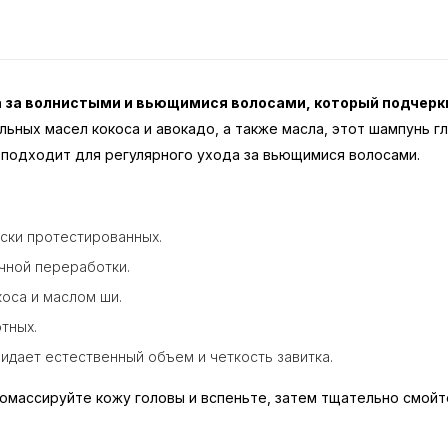
да за волнистыми и вьющимися волосами, который подчер
ьных масел кокоса и авокадо, а также масла, этот шампунь г
S подходит для регулярного ухода за вьющимися волосами.
ски протестированных.
ичной переработки.
коса и маслом ши.
тных.
идает естественный объем и четкость завитка.
омассируйте кожу головы и вспеньте, затем тщательно смойт