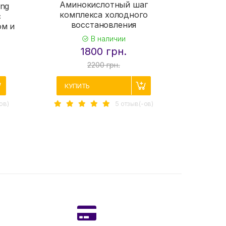
Аминокислотный шаг
ing
комплекса холодного
с
восстановления
ом и
Soika Pr
В наличии
1800 грн.
оз
2200 грн.
КУПИТЬ
КУП
ов)
5 отзыв(-ов)