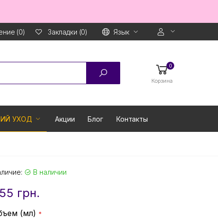
ние (0)
Язык
Закладки (0)
0
Корзина
ИЙ УХОД
Акции
Блог
Контакты
аличие:
В наличии
55 грн.
бъем (мл)