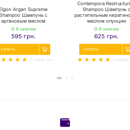
Contempora Restructur
Elgon Argan Supreme
Shampoo Шампунь 
Shampoo Шампунь с
растительным кератин
аргановым маслом
маслом опунции
В наличии
В наличии
595 грн.
625 грн.
КУПИТЬ
КУПИТЬ
2 отзыв(-ов)
2 отзыв(-