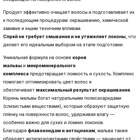
Продукт эффективно очищает волосы и подготавливает их
к последующим процедурам: окрашиванию, химической
завивке и іншим технічним впливам.
Спрей не требует смывания и не утяжеляет локоны
, что
делает его идеальным выбором на этапе подготовки.
Уникальная формула на основе
корня
мальвы
и
микроминерального
комплекса
предотвращает ломкость и сухость. Комплекс
помогает оптимизировать цвет волос и
обеспечивает
максимальный результат окрашивания
.
Корень мальвы богат натуральными полисахаридами
(слизистыми веществами), которые образуют защитную
плёнку на поверхности волос, удерживая влагу —
особенно важно для сухих и ломких локонов.
Благодаря
флавоноидам и антоцианам
, мальва также
обладает антиоксидантными свойствами — защищает от