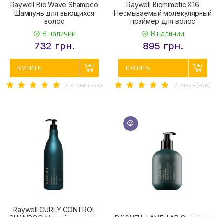
Raywell Bio Wave Shampoo
Raywell Biomimetic X16
Шампунь для вьющихся
Несмываемый молекулярный
волос
праймер для волос
В наличии
В наличии
732 грн.
895 грн.
КУПИТЬ
КУПИТЬ
2 отзыв(-ов)
2 отзыв(-ов)
Raywell CURLY CONTROL