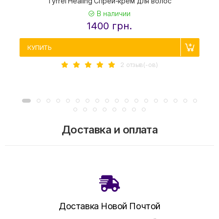
Tyrrel Healing Спрей-крем для волос
T
В наличии
1400 грн.
КУПИТЬ
2 отзыв(-ов)
Доставка и оплата
Доставка Новой Почтой