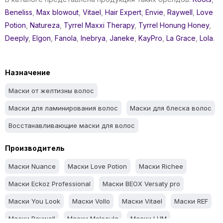
Beneliss
,
Max blowout
,
Vitael
,
Hair Expert
,
Envie
,
Raywell
,
Love
Potion
,
Natureza
,
Tyrrel Maxxi Therapy
,
Tyrrel Honung Honey
,
Deeply
,
Elgon
,
Fanola
,
Inebrya
,
Janeke
,
KayPro
,
La Grace
,
Lola
.
Назначение
Маски от желтизны волос
Маски для ламинирования волос
Маски для блеска волос
Восстанавливающие маски для волос
Производитель
Маски Nuance
Маски Love Potion
Маски Richee
Маски Eckoz Professional
Маски BEOX Versaty pro
Маски You Look
Маски Vollo
Маски Vitael
Маски REF
Маски Raywell
Маски Molecula
Маски LUM