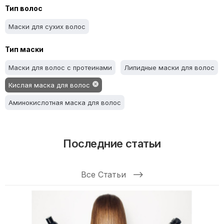
Тип волос
Маски KayPro
Маски Insight
Маски Inebrya
Маски для сухих волос
Маски Fanola
Маски Extremo
Маски Envie
Маски Elgon
Маски CP-1
Маски Contempora
Тип маски
Маски Brazil Gold
Маски Bogenia
Маски Beneliss
Маски для волос с протеинами
Липидные маски для волос
Маски Barex
Кислая маска для волос
Аминокислотная маска для волос
Последние статьи
Все Статьи